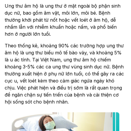
Ung thư âm hộ là ung thư ở mặt ngoài bộ phận sinh
dục nữ, bao gồm âm vật, môi lớn, môi bé. Bệnh
thường khởi phát từ nốt hoặc vết loét ở âm hộ, dễ
nhầm lẫn với nhiễm khuẩn hoặc nấm, và phổ biến
hơn ở người lớn tuổi.
Theo thống kê, khoảng 90% các trường hợp ung thư
âm hộ là ung thư biểu mô tế bào vảy, và khoảng 5%
là u ác tính. Tại Việt Nam, ung thư âm hộ chiếm
khoảng 3-5% các ca ung thư vùng sinh dục nữ. Bệnh
thường xuất hiện ở phụ nữ lớn tuổi, có thể gây ra các
cục u, vết loét kèm theo cảm giác ngứa ngáy khó
chịu. Việc phát hiện và điều trị sớm là rất quan trọng
để ngăn chặn sự tiến triển của bệnh và cải thiện cơ
hội sống sót cho bệnh nhân.