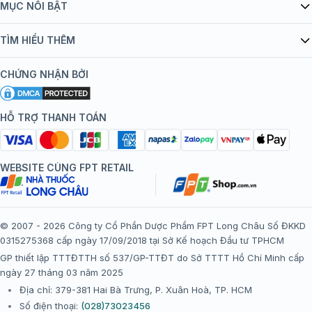
Giới thiệu Tiêm Chủng FPT Long Châu
MỤC NỔI BẬT
Quy chế hoạt động website/ứng dụng thương mại điện tử
Danh mục vắc xin
TÌM HIỂU THÊM
bán hàng
Kiến thức tiêm chủng
Chính sách nội dung
Khuyến mãi
CHỨNG NHẬN BỞI
Đội ngũ bác sĩ, chuyên gia
Chính sách bảo mật
Tôi nên tiêm gì?
Hệ thống trung tâm tiêm chủng
HỖ TRỢ THANH TOÁN
Chính sách bảo mật dữ liệu cá nhân
Tiêm chủng đi nước ngoài
Chính sách thanh toán
WEBSITE CÙNG FPT RETAIL
Chính sách đổi trả gói, mũi tiêm tại trung tâm tiêm chủng
FPT Long Châu
Chính sách “Gia đình là Số 1”
© 2007 - 2026 Công ty Cổ Phần Dược Phẩm FPT Long Châu Số ĐKKD
0315275368 cấp ngày 17/09/2018 tại Sở Kế hoạch Đầu tư TPHCM
Thể lệ chương trình “Tích điểm nhận đặc quyền”
GP thiết lập TTTĐTTH số 537/GP-TTĐT do Sở TTTT Hồ Chí Minh cấp
ngày 27 tháng 03 năm 2025
Địa chỉ: 379-381 Hai Bà Trưng, P. Xuân Hoà, TP. HCM
Số điện thoại:
(028)73023456