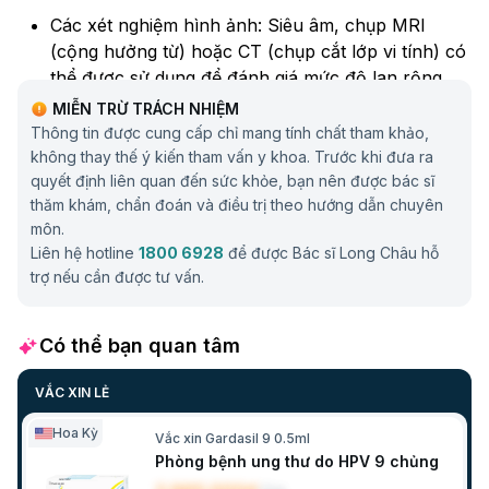
Các xét nghiệm hình ảnh: Siêu âm, chụp MRI
(cộng hưởng từ) hoặc CT (chụp cắt lớp vi tính) có
thể được sử dụng để đánh giá mức độ lan rộng
của ung thư, xác định xem ung thư đã lan đến các
MIỄN TRỪ TRÁCH NHIỆM
hạch bạch huyết hoặc các cơ quan khác hay
Thông tin được cung cấp chỉ mang tính chất tham khảo,
chưa.
không thay thế ý kiến tham vấn y khoa. Trước khi đưa ra
quyết định liên quan đến sức khỏe, bạn nên được bác sĩ
thăm khám, chẩn đoán và điều trị theo hướng dẫn chuyên
môn.
Liên hệ hotline
1800 6928
để được Bác sĩ Long Châu hỗ
trợ nếu cần được tư vấn.
Có thể bạn quan tâm
VẮC XIN LẺ
Hoa Kỳ
Vắc xin Gardasil 9 0.5ml
Phòng bệnh ung thư do HPV 9 chủng
Phương pháp điều trị ung thư âm hộ hiệu quả