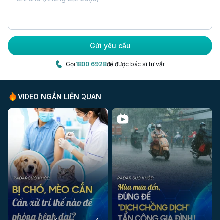
việc giảm các yếu tố nguy cơ và thực hiện các biện
pháp sau:
Tiêm vắc xin HPV: Vắc xin HPV là một biện pháp
Gửi yêu cầu
phòng ngừa hiệu quả chống lại các chủng HPV có
nguy cơ cao gây ung thư. Vắc xin này đặc biệt
Gọi
1800 6928
để được bác sĩ tư vấn
hiệu quả khi tiêm cho trẻ em gái và phụ nữ trẻ
trước khi có quan hệ tình dục lần đầu.
VIDEO NGẮN LIÊN QUAN
Tầm soát ung thư: Thực hiện các xét nghiệm tầm
soát định kỳ giúp phát hiện sớm các bất thường
và có biện pháp điều trị kịp thời.
Kiểm soát các bệnh viêm da: Điều trị các bệnh
viêm da mãn tính để giảm nguy cơ phát triển ung
thư.
Tránh các yếu tố nguy cơ: Không hút thuốc lá,
duy trì cân nặng hợp lý, có chế độ ăn uống lành
mạnh và quan hệ tình dục an toàn.