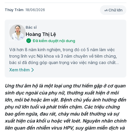
Chữ lớn
Thùy Trâm
18/06/2026
Bác sĩ
Hoàng Thị Lệ
Đã kiểm duyệt nội dung
Với hơn 8 năm kinh nghiệm, trong đó có 5 năm làm việc
trong lĩnh vực Nội khoa và 3 năm chuyên về tiêm chủng,
bác sĩ đã đóng góp quan trọng vào việc nâng cao chất
lượng chăm sóc sức khỏe cộng đồng.
Xem thêm
Ung thư âm hộ là một loại ung thư hiếm gặp ở cơ quan 
sinh dục ngoài của phụ nữ, thường xuất hiện ở môi 
lớn, môi bé hoặc âm vật. Bệnh chủ yếu ảnh hưởng đến 
phụ nữ lớn tuổi và phát triển chậm. Các triệu chứng 
bao gồm ngứa, đau rát, chảy máu bất thường và sự 
xuất hiện của khối u hoặc vết loét. Nguyên nhân chính 
liên quan đến nhiễm virus HPV, suy giảm miễn dịch và 