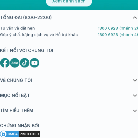
Xem danh sách
TỔNG ĐÀI (8:00-22:00)
Tư vấn và đặt hẹn
1800 6928 (nhánh 2)
Góp ý chất lượng dịch vụ và Hỗ trợ khác
1800 6928 (nhánh 4)
KẾT NỐI VỚI CHÚNG TÔI
VỀ CHÚNG TÔI
Giới thiệu Tiêm Chủng FPT Long Châu
MỤC NỔI BẬT
Quy chế hoạt động website/ứng dụng thương mại điện tử
Danh mục vắc xin
TÌM HIỂU THÊM
bán hàng
Kiến thức tiêm chủng
Chính sách nội dung
Khuyến mãi
CHỨNG NHẬN BỞI
Đội ngũ bác sĩ, chuyên gia
Chính sách bảo mật
Tôi nên tiêm gì?