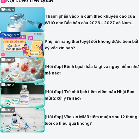
NỘI DUNG LIÊN QUAN
Article
Thành phần vắc xin cúm theo khuyến cáo của
WHO cho Bắc bán cầu 2026 - 2027 và Nam
bán cầu 2026
LongForm
Phụ nữ mang thai tuyệt đối không được tiêm bất
kỳ vắc xin nào?
Article
[Hỏi đáp] Bệnh bạch hầu là gì và nguy hiểm như
thế nào?
Article
[Hỏi đáp] Trẻ nhỡ lịch tiêm viêm não Nhật Bản
mũi 2 xử lý ra sao?
Article
[Hỏi đáp] Vắc xin MMR tiêm muộn sau 12 tháng
tuổi có hiệu quả không?