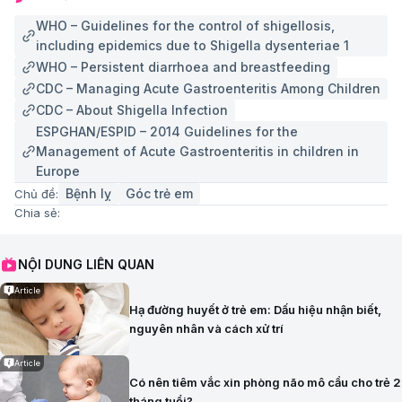
WHO – Guidelines for the control of shigellosis,
including epidemics due to Shigella dysenteriae 1
WHO – Persistent diarrhoea and breastfeeding
CDC – Managing Acute Gastroenteritis Among Children
CDC – About Shigella Infection
ESPGHAN/ESPID – 2014 Guidelines for the
Management of Acute Gastroenteritis in children in
Europe
Bệnh lỵ
Góc trẻ em
Chủ đề:
Chia sẻ:
NỘI DUNG LIÊN QUAN
Article
Hạ đường huyết ở trẻ em: Dấu hiệu nhận biết,
nguyên nhân và cách xử trí
Article
Có nên tiêm vắc xin phòng não mô cầu cho trẻ 2
tháng tuổi?