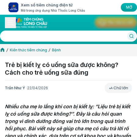
Xem sổ tiêm chủng điện tử
MỞ
Mở trong ứng dụng Nhà Thuốc Long Châu
Yêu cầu tư vấn
Kiến thức tiêm chủng
Bệnh
Trẻ bị kiết lỵ có uống sữa được không?
Cách cho trẻ uống sữa đúng
Chữ lớn
Trần Như Ý
22/04/2026
Chữ lớn
Nhiều cha mẹ lo lắng khi con bị kiết lỵ: “Liệu trẻ bị kiết 
lỵ có uống sữa được không?”. Đây là câu hỏi quan 
trọng vì dinh dưỡng đóng vai trò lớn trong quá trình 
hồi phục. Bài viết này sẽ giúp cha mẹ có câu trả lời rõ 
ràng và chính xác, dựa trên cơ sở khoa học và khuyến 