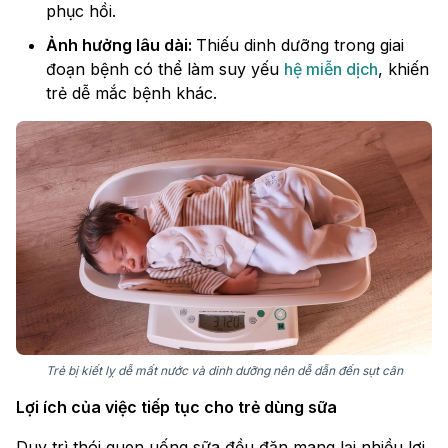
phục hồi.
Ảnh hưởng lâu dài:
Thiếu dinh dưỡng trong giai
đoạn bệnh có thể làm suy yếu
hệ miễn dịch
, khiến
trẻ dễ mắc bệnh khác.
Trẻ bị kiết lỵ dễ mất nước và dinh dưỡng nên dễ dẫn đến sụt cân
Lợi ích của việc tiếp tục cho trẻ dùng sữa
Duy trì thói quen uống sữa đều đặn mang lại nhiều lợi