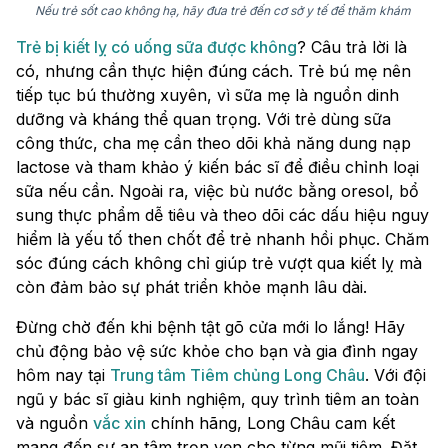
Nếu trẻ sốt cao không hạ, hãy đưa trẻ đến cơ sở y tế để thăm khám
Trẻ bị kiết lỵ có uống sữa được không
? Câu trả lời là
có, nhưng cần thực hiện đúng cách. Trẻ bú mẹ nên
tiếp tục bú thường xuyên, vì sữa mẹ là nguồn dinh
dưỡng và kháng thể quan trọng. Với trẻ dùng sữa
công thức, cha mẹ cần theo dõi khả năng dung nạp
lactose và tham khảo ý kiến bác sĩ để điều chỉnh loại
sữa nếu cần. Ngoài ra, việc bù nước bằng oresol, bổ
sung thực phẩm dễ tiêu và theo dõi các dấu hiệu nguy
hiểm là yếu tố then chốt để trẻ nhanh hồi phục. Chăm
sóc đúng cách không chỉ giúp trẻ vượt qua kiết lỵ mà
còn đảm bảo sự phát triển khỏe mạnh lâu dài.
Đừng chờ đến khi bệnh tật gõ cửa mới lo lắng! Hãy
chủ động bảo vệ sức khỏe cho bạn và gia đình ngay
hôm nay tại
Trung tâm Tiêm chủng Long Châu
. Với đội
ngũ y bác sĩ giàu kinh nghiệm, quy trình tiêm an toàn
và nguồn
vắc xin
chính hãng, Long Châu cam kết
mang đến sự an tâm trọn vẹn cho từng mũi tiêm. Đặt