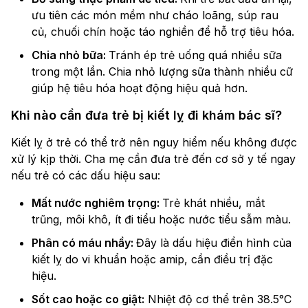
ưu tiên các món mềm như cháo loãng, súp rau
củ, chuối chín hoặc táo nghiền để hỗ trợ tiêu hóa.
Chia nhỏ bữa:
Tránh ép trẻ uống quá nhiều sữa
trong một lần. Chia nhỏ lượng sữa thành nhiều cữ
giúp hệ tiêu hóa hoạt động hiệu quả hơn.
Khi nào cần đưa trẻ bị kiết lỵ đi khám bác sĩ?
Kiết lỵ ở trẻ có thể trở nên nguy hiểm nếu không được
xử lý kịp thời. Cha mẹ cần đưa trẻ đến cơ sở y tế ngay
nếu trẻ có các dấu hiệu sau:
Mất nước nghiêm trọng:
Trẻ khát nhiều, mắt
trũng, môi khô, ít đi tiểu hoặc nước tiểu sẫm màu.
Phân có máu nhầy:
Đây là dấu hiệu điển hình của
kiết lỵ do vi khuẩn hoặc amip, cần điều trị đặc
hiệu.
Sốt cao hoặc co giật:
Nhiệt độ cơ thể trên 38.5°C