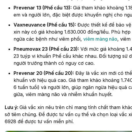
Prevenar 13 (Phế cầu 13):
Giá tham khảo khoảng 1.18
em và người lớn, đặc biệt được khuyến nghị cho ngư
Vaxneuvance (Phế cầu 15):
Được thiết kế để bảo vệ
xin này có giá khoảng 1.630.000 đồng/liều. Phù hợp c
ngừa các bệnh như viêm phổi,
viêm màng não
, viêm
Pneumovax 23 (Phế cầu 23):
Với mức giá khoảng 1.4
23 tuýp vi khuẩn Phế cầu khác nhau. Đối tượng sử dụn
người trưởng thành có nguy cơ cao.
Prevenar 20 (Phế cầu 20):
Đây là vắc xin mới có th
khuẩn với hiệu quả cao. Giá tham khảo khoảng 1.740
6 tuần tuổi) và người lớn, giúp ngăn ngừa hiệu quả 
giữa, viêm màng não và nhiễm khuẩn huyết.
Lưu ý:
Giá vắc xin nêu trên chỉ mang tính chất tham khảo
sở tiêm chủng. Để được tư vấn cụ thể và chọn loại vắc x
6928 để được tư vấn miễn phí.