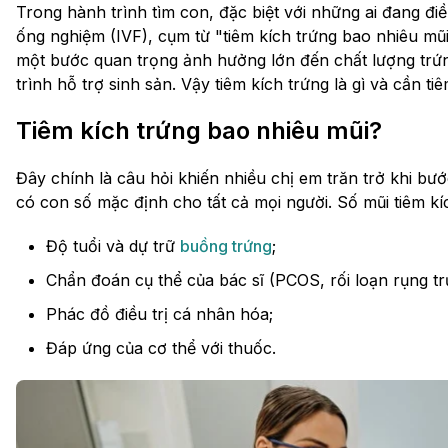
Trong hành trình tìm con, đặc biệt với những ai đang điề
ống nghiệm (IVF), cụm từ "tiêm kích trứng bao nhiêu mũ
một bước quan trọng ảnh hưởng lớn đến chất lượng trứn
trình hỗ trợ sinh sản. Vậy tiêm kích trứng là gì và cần 
Tiêm kích trứng bao nhiêu mũi?
Đây chính là câu hỏi khiến nhiều chị em trăn trở khi bư
có con số mặc định cho tất cả mọi người. Số mũi tiêm kí
Độ tuổi và dự trữ
buồng trứng
;
Chẩn đoán cụ thể của bác sĩ (PCOS, rối loạn rụng trứ
Phác đồ điều trị cá nhân hóa;
Đáp ứng của cơ thể với thuốc.