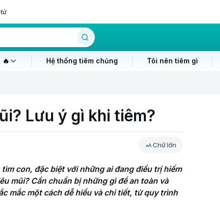
tử
 🔥
Hệ thống tiêm chủng
Tôi nên tiêm gì
i? Lưu ý gì khi tiêm?
Chữ lớn
ìm con, đặc biệt với những ai đang điều trị hiếm 
êu mũi? Cần chuẩn bị những gì để an toàn và 
ắc mắc một cách dễ hiểu và chi tiết, từ quy trình 