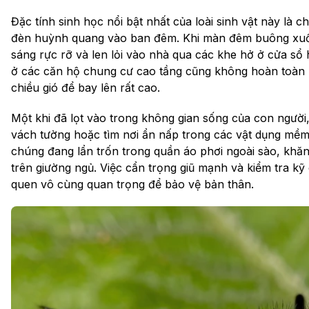
Đặc tính sinh học nổi bật nhất của loài sinh vật này là 
đèn huỳnh quang vào ban đêm. Khi màn đêm buông xuố
sáng rực rỡ và len lỏi vào nhà qua các khe hở ở cửa sổ
ở các căn hộ chung cư cao tầng cũng không hoàn toàn
chiều gió để bay lên rất cao.
Một khi đã lọt vào trong không gian sống của con ngườ
vách tường hoặc tìm nơi ẩn nấp trong các vật dụng mềm
chúng đang lẩn trốn trong quần áo phơi ngoài sào, khă
trên giường ngủ. Việc cẩn trọng giũ mạnh và kiểm tra kỹ 
quen vô cùng quan trọng để bảo vệ bản thân.