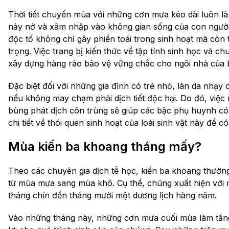
Thời tiết chuyển mùa với những cơn mưa kéo dài luôn là đi
nảy nở và xâm nhập vào không gian sống của con người.
độc tố không chỉ gây phiền toái trong sinh hoạt mà còn
trọng. Việc trang bị kiến thức về tập tính sinh học và c
xây dựng hàng rào bảo vệ vững chắc cho ngôi nhà của 
Đặc biệt đối với những gia đình có trẻ nhỏ, làn da nhạy
nếu không may chạm phải dịch tiết độc hại. Do đó, việc
bùng phát dịch côn trùng sẽ giúp các bậc phụ huynh có
chi tiết về thói quen sinh hoạt của loài sinh vật này để 
Mùa kiến ba khoang tháng mấy?
Theo các chuyên gia dịch tễ học, kiến ba khoang thườn
từ mùa mưa sang mùa khô. Cụ thể, chúng xuất hiện với m
tháng chín đến tháng mười một dương lịch hàng năm.
Vào những tháng này, những cơn mưa cuối mùa làm tăng