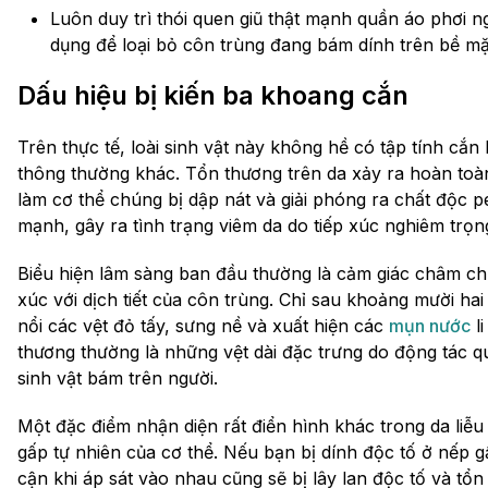
Luôn duy trì thói quen giũ thật mạnh quần áo phơi n
dụng để loại bỏ côn trùng đang bám dính trên bề mặt
Dấu hiệu bị kiến ba khoang cắn
Trên thực tế, loài sinh vật này không hề có tập tính cắ
thông thường khác. Tổn thương trên da xảy ra hoàn toàn
làm cơ thể chúng bị dập nát và giải phóng ra chất độc pe
mạnh, gây ra tình trạng viêm da do tiếp xúc nghiêm trọng 
Biểu hiện lâm sàng ban đầu thường là cảm giác châm chíc
xúc với dịch tiết của côn trùng. Chỉ sau khoảng mười ha
nổi các vệt đỏ tấy, sưng nề và xuất hiện các
mụn nước
li
thương thường là những vệt dài đặc trưng do động tác q
sinh vật bám trên người.
Một đặc điểm nhận diện rất điển hình khác trong da liễu
gấp tự nhiên của cơ thể. Nếu bạn bị dính độc tố ở nếp 
cận khi áp sát vào nhau cũng sẽ bị lây lan độc tố và tổ