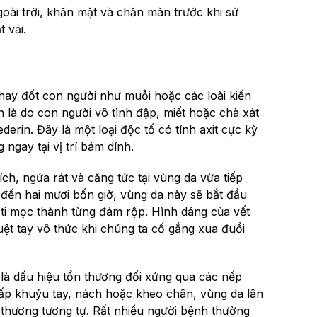
goài trời, khăn mặt và chăn màn trước khi sử
 vải.
n hay đốt con người như muỗi hoặc các loài kiến
 là do con người vô tình đập, miết hoặc chà xát
derin. Đây là một loại độc tố có tính axit cực kỳ
ngay tại vị trí bám dính.
h, ngứa rát và căng tức tại vùng da vừa tiếp
i đến hai mươi bốn giờ, vùng da này sẽ bắt đầu
 ti mọc thành từng đám rộp. Hình dáng của vết
uệt tay vô thức khi chúng ta cố gắng xua đuổi
 là dấu hiệu tổn thương đối xứng qua các nếp
gấp khuỷu tay, nách hoặc kheo chân, vùng da lân
n thương tương tự. Rất nhiều người bệnh thường