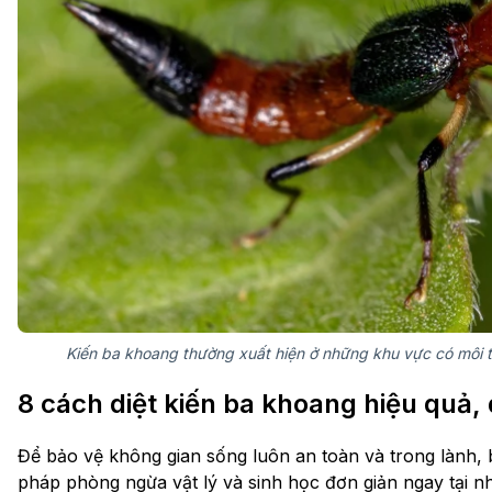
Kiến ba khoang thường xuất hiện ở những khu vực có môi t
8 cách diệt kiến ba khoang hiệu quả,
Để bảo vệ không gian sống luôn an toàn và trong lành,
pháp phòng ngừa vật lý và sinh học đơn giản ngay tại n