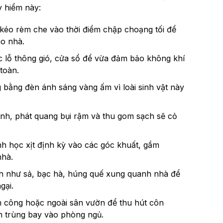
y hiểm này:
 kéo rèm che vào thời điểm chập choạng tối để
o nhà.
c lỗ thông gió, cửa sổ để vừa đảm bảo không khí
toàn.
bằng đèn ánh sáng vàng ấm vì loài sinh vật này
nh, phát quang bụi rậm và thu gom sạch sẽ cỏ
nh học xịt định kỳ vào các góc khuất, gầm
nhà.
nh như sả, bạc hà, húng quế xung quanh nhà để
gại.
n công hoặc ngoài sân vườn để thu hút côn
ôn trùng bay vào phòng ngủ.