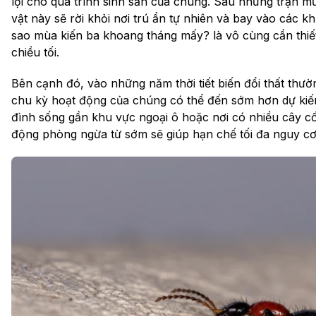
lợi cho quá trình sinh sản của chúng. Sau những trận m
vật này sẽ rời khỏi nơi trú ẩn tự nhiên và bay vào các k
sao mùa kiến ba khoang tháng mấy? là vô cùng cần thiết
chiều tối.
Bên cạnh đó, vào những năm thời tiết biến đổi thất thư
chu kỳ hoạt động của chúng có thể đến sớm hơn dự kiến.
đình sống gần khu vực ngoại ô hoặc nơi có nhiều cây cố
động phòng ngừa từ sớm sẽ giúp hạn chế tối đa nguy cơ 