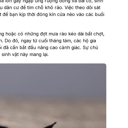
ưa lớn gây ngập úng ruộng đồng và bãi cỏ, sinh
hu dân cư để tìm chỗ khô ráo. Việc theo dõi sát
 để bạn kịp thời đóng kín cửa nẻo vào các buổi
ờng hoặc có những đợt mưa rào kéo dài bất chợt,
 Do đó, ngay từ cuối tháng tám, các hộ gia
i đã cần bắt đầu nâng cao cảnh giác. Sự chủ
sinh vật này mang lại.