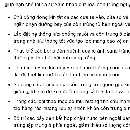
giúp hạn chế tối đa sự xâm nhập của loài côn trùng ngu
Chủ động đóng kín tất cả các cửa ra vào, cửa sổ và
ngăn chặn đường bay của côn trùng từ bên ngoài và
Lắp đặt hệ thống lưới chống muỗi và côn trùng ở cá
trong nhà lưu thông tốt vừa tạo lớp màng bảo vệ an 
Thay thế các bóng đèn huỳnh quang ánh sáng trắng 
thường bị thu hút bởi ánh sáng trắng.
Thường xuyên dọn dẹp vệ sinh môi trường xung qua
dại để triệt tiêu nơi trú ẩn tự nhiên của côn trùng.
Sử dụng các loại bình xịt côn trùng có nguồn gốc si
giường, khe tủ để xua đuổi những cá thể đã lọt vào 
Trồng các loại thảo mộc có mùi hương tinh dầu mạ
tạo hàng rào hương liệu tự nhiên khiến côn trùng e n
Bố trí các bẫy đèn kết hợp chậu nước bên ngoài ba
trùng tập trung ở phía ngoài, giảm thiểu số lượng c