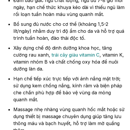
Đảm bảo giấc ngủ chất lượng, ngủ đủ 7-8 giờ mỗi
ngày, hạn chế thức khuya kéo dài vì thiếu ngủ làm
rối loạn tuần hoàn máu vùng quanh mắt.
Bổ sung đủ nước cho cơ thể (khoảng 1,5-2
lít/ngày) nhằm duy trì độ ẩm cho da và hỗ trợ quá
trình tuần hoàn, đào thải độc tố.
Xây dựng chế độ dinh dưỡng khoa học, tăng
cường rau xanh,
trái cây giàu vitamin C
, vitamin K,
vitamin nhóm B và chất chống oxy hóa để nuôi
dưỡng làn da.
Hạn chế tiếp xúc trực tiếp với ánh nắng mặt trời;
sử dụng kem chống nắng, kính râm và biện pháp
che chắn phù hợp để bảo vệ vùng da mỏng
quanh mắt.
Massage nhẹ nhàng vùng quanh hốc mắt hoặc sử
dụng thiết bị massage chuyên dụng giúp tăng lưu
thông máu và bạch huyết, hỗ trợ làm mờ quầng