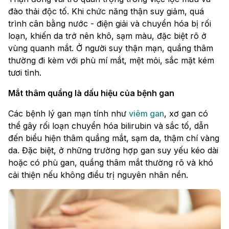
đào thải độc tố. Khi chức năng thận suy giảm, quá
trình cân bằng nước - điện giải và chuyển hóa bị rối
loạn, khiến da trở nên khô, sạm màu, đặc biệt rõ ở
vùng quanh mắt. Ở người suy thận mạn, quầng thâm
thường đi kèm với phù mí mắt, mệt mỏi, sắc mặt kém
tươi tỉnh.
Mắt thâm quầng là dấu hiệu của bệnh gan
Các bệnh lý gan mạn tính như
viêm gan
, xơ gan có
thể gây rối loạn chuyển hóa bilirubin và sắc tố, dẫn
đến biểu hiện thâm quầng mắt, sạm da, thậm chí vàng
da. Đặc biệt, ở những trường hợp gan suy yếu kéo dài
hoặc có phù gan, quầng thâm mắt thường rõ và khó
cải thiện nếu không điều trị nguyên nhân nền.