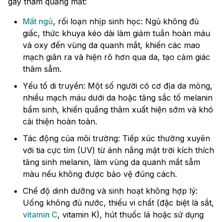
gây thâm quầng mắt:
Mất ngủ
, rối loạn nhịp sinh học: Ngủ không đủ
giấc, thức khuya kéo dài làm giảm tuần hoàn máu
và oxy đến vùng da quanh mắt, khiến các mao
mạch giãn ra và hiện rõ hơn qua da, tạo cảm giác
thâm sẫm.
Yếu tố di truyền: Một số người có cơ địa da mỏng,
nhiều mạch máu dưới da hoặc tăng sắc tố melanin
bẩm sinh, khiến quầng thâm xuất hiện sớm và khó
cải thiện hoàn toàn.
Tác động của môi trường: Tiếp xúc thường xuyên
với tia cực tím (UV) từ ánh nắng mặt trời kích thích
tăng sinh melanin, làm vùng da quanh mắt sẫm
màu nếu không được bảo vệ đúng cách.
Chế độ dinh dưỡng và sinh hoạt không hợp lý:
Uống không đủ nước, thiếu vi chất (đặc biệt là sắt,
vitamin C
, vitamin K), hút thuốc lá hoặc sử dụng