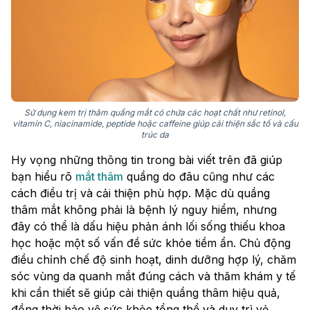
Sử dụng kem trị thâm quầng mắt có chứa các hoạt chất như retinol,
vitamin C, niacinamide, peptide hoặc caffeine giúp cải thiện sắc tố và cấu
trúc da
Hy vọng những thông tin trong bài viết trên đã giúp
bạn hiểu rõ
mắt thâm
quầng do đâu cũng như các
cách điều trị và cải thiện phù hợp. Mặc dù quầng
thâm mắt không phải là bệnh lý nguy hiểm, nhưng
đây có thể là dấu hiệu phản ánh lối sống thiếu khoa
học hoặc một số vấn đề sức khỏe tiềm ẩn. Chủ động
điều chỉnh chế độ sinh hoạt, dinh dưỡng hợp lý, chăm
sóc vùng da quanh mắt đúng cách và thăm khám y tế
khi cần thiết sẽ giúp cải thiện quầng thâm hiệu quả,
đồng thời bảo vệ sức khỏe tổng thể và duy trì vẻ