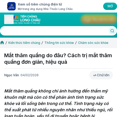
Xem sổ tiêm chủng điện tử
MỞ
Mở trong ứng dụng Nhà Thuốc Long Châu
Yêu cầu tư vấn
Kiến thức tiêm chủng
Thông tin sức khỏe
Chăm sóc sức khỏe
Mắt thâm​ quầng do đâu? Cách trị mắt thâm
quầng đơn giản, hiệu quả
Chữ lớn
Ngọc Vân
04/02/2026
Chữ lớn
Mắt thâm quầng không chỉ ảnh hưởng đến thẩm mỹ 
khuôn mặt mà còn có thể phản ánh tình trạng sức 
khỏe và lối sống bên trong cơ thể. Tình trạng này có 
thể xuất phát từ nhiều nguyên nhân như thiếu ngủ, rối 
loạn tuần hoàn, yếu tố di truyền hoặc bệnh lý.