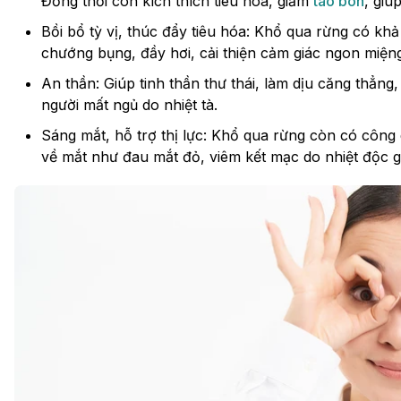
Đồng thời còn kích thích tiêu hóa, giảm
táo bón
, giú
Bồi bổ tỳ vị, thúc đẩy tiêu hóa: Khổ qua rừng có kh
chướng bụng, đầy hơi, cải thiện cảm giác ngon miện
An thần: Giúp tinh thần thư thái, làm dịu căng thẳng,
người mất ngủ do nhiệt tà.
Sáng mắt, hỗ trợ thị lực: Khổ qua rừng còn có công 
về mắt như đau mắt đỏ, viêm kết mạc do nhiệt độc g