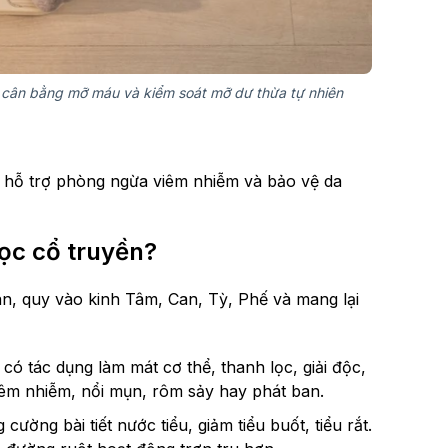
 cân bằng mỡ máu và kiểm soát mỡ dư thừa tự nhiên
 hỗ trợ phòng ngừa viêm nhiễm và bảo vệ da
học cổ truyền?
àn, quy vào kinh Tâm, Can, Tỳ, Phế và mang lại
 có tác dụng làm mát cơ thể, thanh lọc, giải độc,
iêm nhiễm, nổi mụn, rôm sảy hay phát ban.
cường bài tiết nước tiểu, giảm tiểu buốt, tiểu rắt.