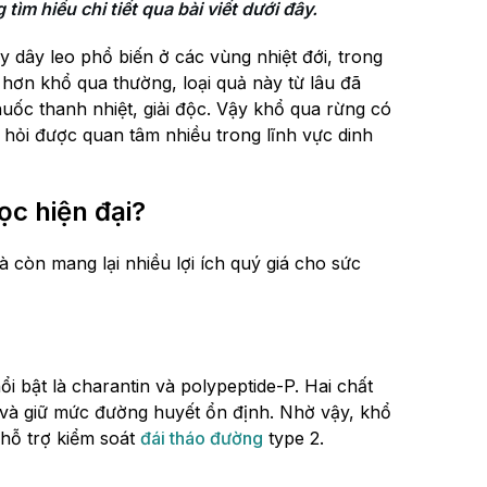
ìm hiểu chi tiết qua bài viết dưới đây.
y dây leo phổ biến ở các vùng nhiệt đới, trong
 hơn khổ qua thường, loại quả này từ lâu đã
uốc thanh nhiệt, giải độc. Vậy khổ qua rừng có
u hỏi được quan tâm nhiều trong lĩnh vực dinh
ọc hiện đại?
 còn mang lại nhiều lợi ích quý giá cho sức
i bật là charantin và polypeptide-P. Hai chất
a và giữ mức đường huyết ổn định. Nhờ vậy, khổ
c hỗ trợ kiểm soát
đái tháo đường
type 2.