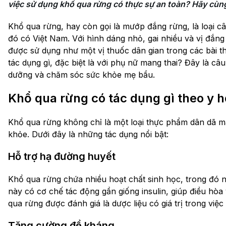
việc sử dụng khổ qua rừng có thực sự an toàn? Hãy cùng t
Khổ qua rừng, hay còn gọi là mướp đắng rừng, là loại câ
đó có Việt Nam. Với hình dáng nhỏ, gai nhiều và vị đắng
được sử dụng như một vị thuốc dân gian trong các bài th
tác dụng gì, đặc biệt là với phụ nữ mang thai? Đây là câ
dưỡng và chăm sóc sức khỏe mẹ bầu.
Khổ qua rừng có tác dụng gì theo y h
Khổ qua rừng không chỉ là một loại thực phẩm dân dã mà
khỏe. Dưới đây là những tác dụng nổi bật:
Hỗ trợ hạ đường huyết
Khổ qua rừng chứa nhiều hoạt chất sinh học, trong đó nổ
này có cơ chế tác động gần giống insulin, giúp điều hò
qua rừng được đánh giá là dược liệu có giá trị trong việ
Tăng cường đề kháng