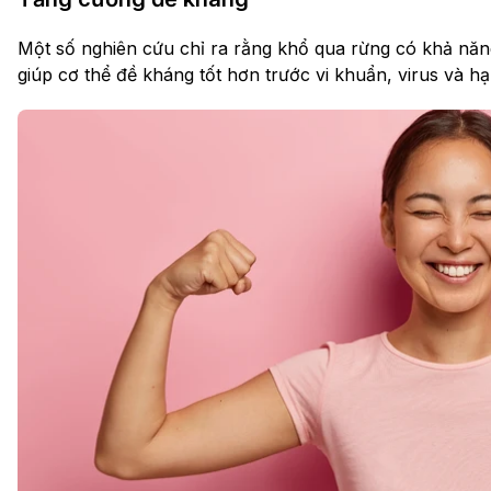
Một số nghiên cứu chỉ ra rằng khổ qua rừng có khả năn
giúp cơ thể đề kháng tốt hơn trước vi khuẩn, virus và 