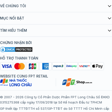
VỀ CHÚNG TÔI
Giới thiệu Tiêm Chủng FPT Long Châu
MỤC NỔI BẬT
Quy chế hoạt động website/ứng dụng thương mại điện tử
Danh mục vắc xin
TÌM HIỂU THÊM
bán hàng
Kiến thức tiêm chủng
Chính sách nội dung
Khuyến mãi
CHỨNG NHẬN BỞI
Đội ngũ bác sĩ, chuyên gia
Chính sách bảo mật
Tôi nên tiêm gì?
Hệ thống trung tâm tiêm chủng
HỖ TRỢ THANH TOÁN
Chính sách bảo mật dữ liệu cá nhân
Tiêm chủng đi nước ngoài
Chính sách thanh toán
WEBSITE CÙNG FPT RETAIL
Chính sách đổi trả gói, mũi tiêm tại trung tâm tiêm chủng
FPT Long Châu
Chính sách “Gia đình là Số 1”
© 2007 - 2026 Công ty Cổ Phần Dược Phẩm FPT Long Châu Số ĐKKD
0315275368 cấp ngày 17/09/2018 tại Sở Kế hoạch Đầu tư TPHCM
Thể lệ chương trình “Tích điểm nhận đặc quyền”
GP thiết lập TTTĐTTH số 537/GP-TTĐT do Sở TTTT Hồ Chí Minh cấp