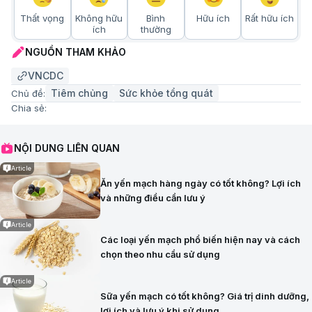
Thất vọng
Không hữu
Bình
Hữu ích
Rất hữu ích
ích
thường
NGUỒN THAM KHẢO
VNCDC
Tiêm chủng
Sức khỏe tổng quát
Chủ đề:
Chia sẻ:
NỘI DUNG LIÊN QUAN
Article
Ăn yến mạch hàng ngày có tốt không? Lợi ích
và những điều cần lưu ý
Article
Các loại yến mạch phổ biến hiện nay và cách
chọn theo nhu cầu sử dụng
Article
Sữa yến mạch có tốt không? Giá trị dinh dưỡng,
lợi ích và lưu ý khi sử dụng