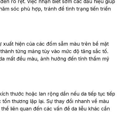
đến rõ rệt. Việc nhận biết sớm các dấu hiệu giúp
hăm sóc phù hợp, tránh để tình trạng tiến triển
sự xuất hiện của các đốm sẫm màu trên bề mặt
thành từng mảng tùy vào mức độ tăng sắc tố.
da mất đều màu, ảnh hưởng đến tính thẩm mỹ
ích thước hoặc lan rộng dần nếu da tiếp tục tiếp
 tổn thương lặp lại. Sự thay đổi nhanh về màu
ó thể liên quan đến các vấn đề da liễu khác cần