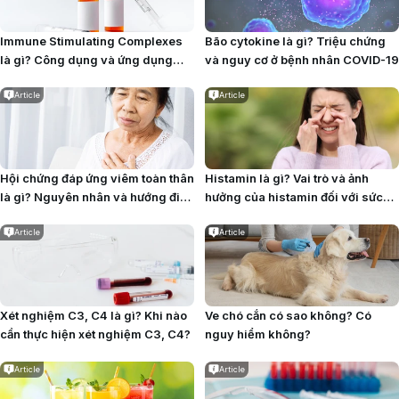
Immune Stimulating Complexes
Bão cytokine là gì? Triệu chứng
là gì? Công dụng và ứng dụng
và nguy cơ ở bệnh nhân COVID-19
trong vắc xin
Article
Article
Hội chứng đáp ứng viêm toàn thân
Histamin là gì? Vai trò và ảnh
là gì? Nguyên nhân và hướng điều
hưởng của histamin đối với sức
trị
khỏe
Article
Article
Xét nghiệm C3, C4 là gì? Khi nào
Ve chó cắn có sao không? Có
cần thực hiện xét nghiệm C3, C4?
nguy hiểm không?
Article
Article