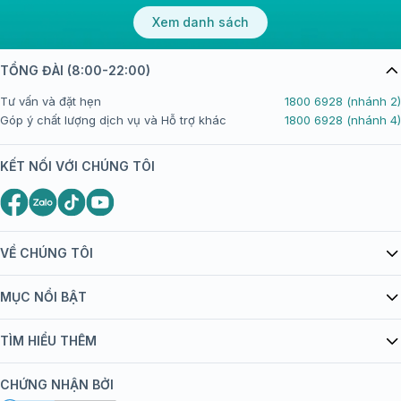
Xem danh sách
TỔNG ĐÀI (8:00-22:00)
Tư vấn và đặt hẹn
1800 6928 (nhánh 2)
Góp ý chất lượng dịch vụ và Hỗ trợ khác
1800 6928 (nhánh 4)
KẾT NỐI VỚI CHÚNG TÔI
VỀ CHÚNG TÔI
Giới thiệu Tiêm Chủng FPT Long Châu
MỤC NỔI BẬT
Quy chế hoạt động website/ứng dụng thương mại điện tử
Danh mục vắc xin
TÌM HIỂU THÊM
bán hàng
Kiến thức tiêm chủng
Chính sách nội dung
Khuyến mãi
CHỨNG NHẬN BỞI