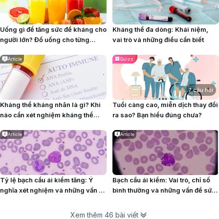
Uống gì để tăng sức đề kháng cho
Kháng thể đa dòng: Khái niệm,
người lớn? Đồ uống cho từng
vai trò và những điều cần biết
nhóm người đặc thù
Article
Quizz
7 câu hỏi
Kháng thể kháng nhân là gì? Khi
Tuổi càng cao, miễn dịch thay đổi
nào cần xét nghiệm kháng thể
ra sao? Bạn hiểu đúng chưa?
kháng nhân?
Article
Article
Tỷ lệ bạch cầu ái kiềm tăng: Ý
Bạch cầu ái kiềm: Vai trò, chỉ số
nghĩa xét nghiệm và những vấn đề
bình thường và những vấn đề sức
cần lưu ý
khỏe liên quan
Xem thêm 46 bài viết