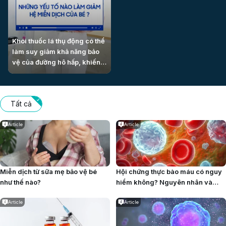
Khói thuốc lá thụ động có thể
làm suy giảm khả năng bảo
vệ của đường hô hấp, khiến
trẻ dễ mắc các bệnh như hen
suyễn và viêm phế quản. Bảo
vệ trẻ không chỉ bằng dinh
Tất cả
dưỡng và tiêm chủng, mà
còn bằng môi trường sống
không khói thuốc.
Article
Article
Miễn dịch từ sữa mẹ bảo vệ bé
Hội chứng thực bào máu có nguy
như thế nào?
hiểm không? Nguyên nhân và
cách điều trị
Article
Article