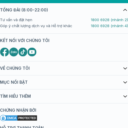
TỔNG ĐÀI (8:00-22:00)
Tư vấn và đặt hẹn
1800 6928 (nhánh 2)
Góp ý chất lượng dịch vụ và Hỗ trợ khác
1800 6928 (nhánh 4)
KẾT NỐI VỚI CHÚNG TÔI
VỀ CHÚNG TÔI
Giới thiệu Tiêm Chủng FPT Long Châu
MỤC NỔI BẬT
Quy chế hoạt động website/ứng dụng thương mại điện tử
Danh mục vắc xin
TÌM HIỂU THÊM
bán hàng
Kiến thức tiêm chủng
Chính sách nội dung
Khuyến mãi
CHỨNG NHẬN BỞI
Đội ngũ bác sĩ, chuyên gia
Chính sách bảo mật
Tôi nên tiêm gì?
Hệ thống trung tâm tiêm chủng
HỖ TRỢ THANH TOÁN