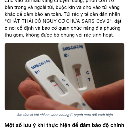
Cho vào túi màu vàng chuyên dụng, phun cồn 70°
bên trong và ngoài túi, buộc kín và cho vào túi vàng
khác để đảm bảo an toàn. Túi rác y tế cần dán nhãn
"CHẤT THẢI CÓ NGUY CƠ CHỨA SARS-CoV-2", đặt
ở nơi cố định và báo cơ quan chức năng địa phương
thu gom, không được bỏ chung với rác sinh hoạt.
Âm tính là khi chỉ có vạch chứng C (vạch màu đỏ) xuất hiện
Một số lưu ý khi thực hiện để đảm bảo độ chính