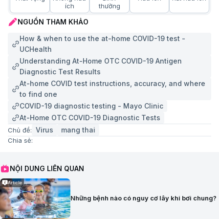
ích
thường
NGUỒN THAM KHẢO
How & when to use the at-home COVID-19 test -
UCHealth
Understanding At-Home OTC COVID-19 Antigen
Diagnostic Test Results
At-home COVID test instructions, accuracy, and where
to find one
COVID-19 diagnostic testing - Mayo Clinic
At-Home OTC COVID-19 Diagnostic Tests
Virus
mang thai
Chủ đề:
Chia sẻ:
NỘI DUNG LIÊN QUAN
Article
Những bệnh nào có nguy cơ lây khi bơi chung?