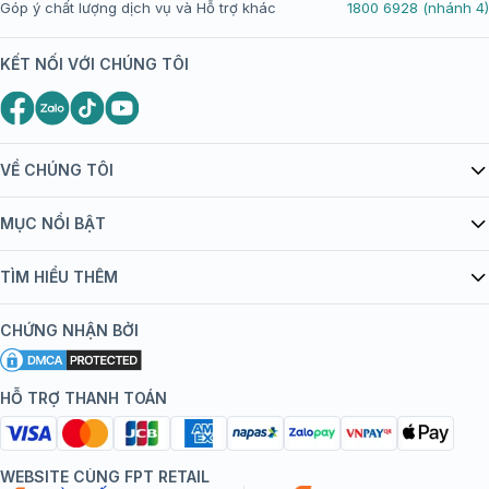
Góp ý chất lượng dịch vụ và Hỗ trợ khác
1800 6928 (nhánh 4)
KẾT NỐI VỚI CHÚNG TÔI
VỀ CHÚNG TÔI
Giới thiệu Tiêm Chủng FPT Long Châu
MỤC NỔI BẬT
Quy chế hoạt động website/ứng dụng thương mại điện tử
Danh mục vắc xin
TÌM HIỂU THÊM
bán hàng
Kiến thức tiêm chủng
Chính sách nội dung
Khuyến mãi
CHỨNG NHẬN BỞI
Đội ngũ bác sĩ, chuyên gia
Chính sách bảo mật
Tôi nên tiêm gì?
Hệ thống trung tâm tiêm chủng
HỖ TRỢ THANH TOÁN
Chính sách bảo mật dữ liệu cá nhân
Tiêm chủng đi nước ngoài
Chính sách thanh toán
WEBSITE CÙNG FPT RETAIL