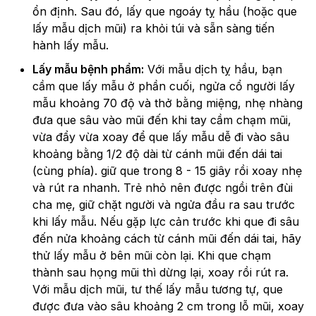
ổn định. Sau đó, lấy que ngoáy tỵ hầu (hoặc que
lấy mẫu dịch mũi) ra khỏi túi và sẵn sàng tiến
hành lấy mẫu.
Lấy mẫu bệnh phẩm:
Với mẫu dịch tỵ hầu, bạn
cầm que lấy mẫu ở phần cuối, ngửa cổ người lấy
mẫu khoảng 70 độ và thở bằng miệng, nhẹ nhàng
đưa que sâu vào mũi đến khi tay cầm chạm mũi,
vừa đẩy vừa xoay để que lấy mẫu dễ đi vào sâu
khoảng bằng 1/2 độ dài từ cánh mũi đến dái tai
(cùng phía). giữ que trong 8 - 15 giây rồi xoay nhẹ
và rút ra nhanh. Trẻ nhỏ nên được ngồi trên đùi
cha mẹ, giữ chặt người và ngửa đầu ra sau trước
khi lấy mẫu. Nếu gặp lực cản trước khi que đi sâu
đến nửa khoảng cách từ cánh mũi đến dái tai, hãy
thử lấy mẫu ở bên mũi còn lại. Khi que chạm
thành sau họng mũi thì dừng lại, xoay rồi rút ra.
Với mẫu dịch mũi, tư thế lấy mẫu tương tự, que
được đưa vào sâu khoảng 2 cm trong lỗ mũi, xoay