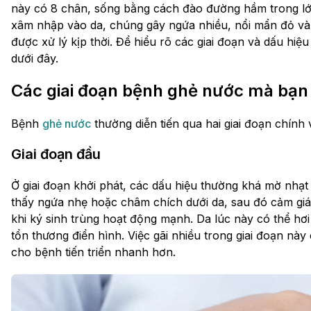
này có 8 chân, sống bằng cách đào đường hầm trong lớp
xâm nhập vào da, chúng gây ngứa nhiều, nổi mẩn đỏ và 
được xử lý kịp thời. Để hiểu rõ các giai đoạn và dấu hiệ
dưới đây.
Các giai đoạn bệnh ghẻ nước mà bạn
Bệnh
ghẻ nước
thường diễn tiến qua hai giai đoạn chính 
Giai đoạn đầu
Ở giai đoạn khởi phát, các dấu hiệu thường khá mờ nhạt
thấy ngứa nhẹ hoặc châm chích dưới da, sau đó cảm giá
khi ký sinh trùng hoạt động mạnh. Da lúc này có thể hơ
tổn thương điển hình. Việc gãi nhiều trong giai đoạn này
cho bệnh tiến triển nhanh hơn.