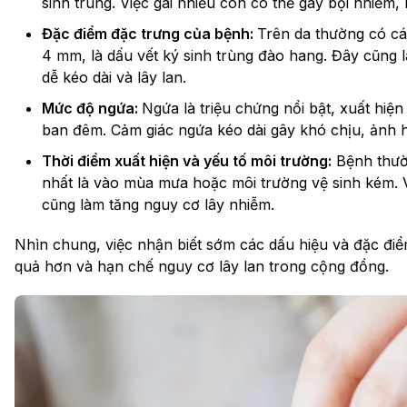
sinh trùng. Việc gãi nhiều còn có thể gây bội nhiễm
Đặc điểm đặc trưng của bệnh:
Trên da thường có c
4 mm, là dấu vết ký sinh trùng đào hang. Đây cũng là
dễ kéo dài và lây lan.
Mức độ ngứa:
Ngứa là triệu chứng nổi bật, xuất hi
ban đêm. Cảm giác ngứa kéo dài gây khó chịu, ảnh h
Thời điểm xuất hiện và yếu tố môi trường:
Bệnh thườn
nhất là vào mùa mưa hoặc môi trường vệ sinh kém. 
cũng làm tăng nguy cơ lây nhiễm.
Nhìn chung, việc nhận biết sớm các dấu hiệu và đặc điểm
quả hơn và hạn chế nguy cơ lây lan trong cộng đồng.