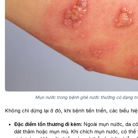
Mụn nước trong bệnh ghẻ nước thường có dạng trò
Không chỉ dừng lại ở đó, khi bệnh tiến triển, các biểu h
Đặc điểm tổn thương đi kèm:
Ngoài mụn nước, da có 
dát thâm hoặc mụn mủ. Khi chích mụn nước, có thể t