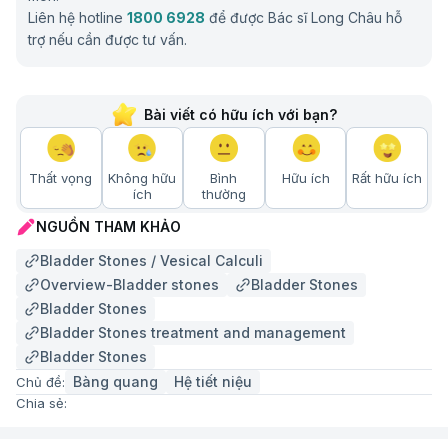
Liên hệ hotline
1800 6928
để được Bác sĩ Long Châu hỗ
Phì đại tiền liệt tuyến là nguyên nhân phổ biến nhất gây sỏi bàng quang ở
trợ nếu cần được tư vấn.
nam giới
Nguy cơ mắc phải sỏi bàng quang
Những ai có nguy cơ mắc phải sỏi bàng quang?
Bài viết có hữu ích với bạn?
Mặc dù bất kỳ ai cũng có thể mắc sỏi bàng quang,
nhưng một số nhóm người có nguy cơ cao hơn:
Thất vọng
Không hữu
Bình
Hữu ích
Rất hữu ích
ích
thường
Nam giới:
Nam giới có nguy cơ mắc sỏi bàng
NGUỒN THAM KHẢO
quang cao hơn nữ giới.
Bladder Stones / Vesical Calculi
Người lớn tuổi:
Nam giới trên 50 tuổi có nguy cơ
Overview-Bladder stones
Bladder Stones
cao nhất, chủ yếu do mối liên hệ với phì đại tuyến
Bladder Stones
tiền liệt (BPH). Khoảng một nửa số nam giới trên
Bladder Stones treatment and management
50 tuổi mắc BPH, làm tăng nguy cơ hình thành
Bladder Stones
sỏi.
Bàng quang
Hệ tiết niệu
Chủ đề:
Trẻ em:
Sỏi bàng quang hiếm gặp ở trẻ em.
Chia sẻ:
Yếu tố làm tăng nguy cơ mắc phải sỏi bàng quang