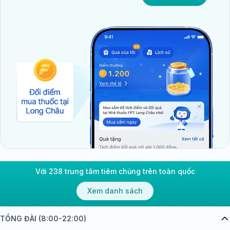
như nhổ răng, tiểu phẫu nếu không được chuẩn
bị kỹ có thể làm tăng nguy cơ chảy máu nghiêm
trọng.
Không được chẩn đoán và điều trị sớm:
Việc phát
hiện muộn khiến bệnh không được kiểm soát tốt,
làm tăng nguy cơ biến chứng như tổn thương
khớp hoặc xuất huyết nội tạng.
Thiếu theo dõi và chăm sóc định kỳ:
Không tuân
thủ điều trị hoặc không tái khám định kỳ có thể
khiến tình trạng bệnh diễn tiến nặng hơn.
Phương pháp chẩn đoán và điều trị
bệnh Hemophilia
Với 238 trung tâm tiêm chủng trên toàn quốc
Phương pháp xét nghiệm và chẩn đoán
bệnh Hemophilia
Xem danh sách
Việc chẩn đoán bệnh Hemophilia cần dựa trên sự kết
TỔNG ĐÀI (8:00-22:00)
hợp giữa biểu hiện lâm sàng và các xét nghiệm