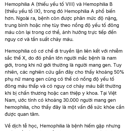
Hemophilia A (thiếu yếu tố VIII) và Hemophilia B
(thiếu yếu tố IX), trong đó Hemophilia A phổ biến
hơn. Ngoài ra, bệnh còn được phân mức độ nặng,
trung bình hoặc nhẹ tùy theo nồng độ yếu tố đông
máu còn lại trong cơ thể, ảnh hưởng trực tiếp đến
nguy cơ và tần suất chảy máu.
Hemophilia có cơ chế di truyền lặn liên kết với nhiễm
sắc thể X, do đó phần lớn người mắc bệnh là nam
giới, trong khi nữ giới thường là người mang gen. Tuy
nhiên, các nghiên cứu gần đây cho thấy khoảng 50%
phụ nữ mang gen cũng có thể có nồng độ yếu tố
đông máu thấp và có nguy cơ chảy máu bất thường
khi bị chấn thương hoặc can thiệp y khoa. Tại Việt
Nam, ước tính có khoảng 30.000 người mang gen
hemophilia, cho thấy đây là một vấn đề sức khỏe cần
được quan tâm.
Về dịch tễ học, Hemophilia là bệnh hiếm gặp nhưng