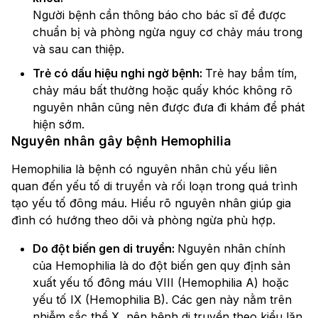
Người bệnh cần thông báo cho bác sĩ để được
chuẩn bị và phòng ngừa nguy cơ chảy máu trong
và sau can thiệp.
Trẻ có dấu hiệu nghi ngờ bệnh:
Trẻ hay bầm tím,
chảy máu bất thường hoặc quấy khóc không rõ
nguyên nhân cũng nên được đưa đi khám để phát
hiện sớm.
Nguyên nhân gây bệnh Hemophilia
Hemophilia là bệnh có nguyên nhân chủ yếu liên
quan đến yếu tố di truyền và rối loạn trong quá trình
tạo yếu tố đông máu. Hiểu rõ nguyên nhân giúp gia
đình có hướng theo dõi và phòng ngừa phù hợp.
Do đột biến gen di truyền:
Nguyên nhân chính
của Hemophilia là do đột biến gen quy định sản
xuất yếu tố đông máu VIII (Hemophilia A) hoặc
yếu tố IX (Hemophilia B). Các gen này nằm trên
nhiễm sắc thể X, nên bệnh di truyền theo kiểu lặn