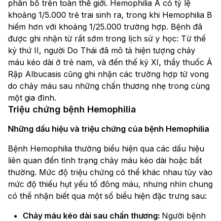
phân bố trên toàn thế giới. Hemophilia A có tỷ lệ
khoảng 1/5.000 trẻ trai sinh ra, trong khi Hemophilia B
hiếm hơn với khoảng 1/25.000 trường hợp. Bệnh đã
được ghi nhận từ rất sớm trong lịch sử y học: Từ thế
kỷ thứ II, người Do Thái đã mô tả hiện tượng chảy
máu kéo dài ở trẻ nam, và đến thế kỷ XI, thầy thuốc Ả
Rập Albucasis cũng ghi nhận các trường hợp tử vong
do chảy máu sau những chấn thương nhẹ trong cùng
một gia đình.
Triệu chứng bệnh Hemophilia
Những dấu hiệu và triệu chứng của bệnh Hemophilia
Bệnh Hemophilia thường biểu hiện qua các dấu hiệu
liên quan đến tình trạng chảy máu kéo dài hoặc bất
thường. Mức độ triệu chứng có thể khác nhau tùy vào
mức độ thiếu hụt yếu tố đông máu, nhưng nhìn chung
có thể nhận biết qua một số biểu hiện đặc trưng sau:
Chảy máu kéo dài sau chấn thương:
Người bệnh