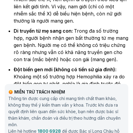
liên kết giới tính. Vì vậy, nam giới (chỉ có một
nhiễm sắc thể X) dễ biểu hiện bệnh, còn nữ giới
thường là người mang gen.
Di truyền từ mẹ sang con:
Trong đa số trường
hợp, người bệnh nhận gen bất thường từ mẹ mang
gen bệnh. Người mẹ có thể không có triệu chứng
rõ ràng nhưng vẫn có khả năng truyền gen cho
con trai (mắc bệnh) hoặc con gái (mang gen).
Đột biến gen mới (không có tiền sử gia đình):
Khoảng một số trường hợp Hemophilia xảy ra do
đột biến gen tự phát, nghĩa là gia đình trước đó
không có ai mắc bệnh. Điều này khiến việc phát
MIỄN TRỪ TRÁCH NHIỆM
hiện bệnh đôi khi khó khăn hơn.
Thông tin được cung cấp chỉ mang tính chất tham khảo,
không thay thế ý kiến tham vấn y khoa. Trước khi đưa ra
Liên quan đến giảm nồng độ yếu tố đông máu ở
quyết định liên quan đến sức khỏe, bạn nên được bác sĩ
người mang gen:
Không chỉ người mắc bệnh, một
thăm khám, chẩn đoán và điều trị theo hướng dẫn chuyên
số phụ nữ mang gen cũng có thể có nồng độ yếu
môn.
tố VIII hoặc IX thấp hơn bình thường, dẫn đến
Liên hệ hotline
1800 6928
để được Bác sĩ Long Châu hỗ