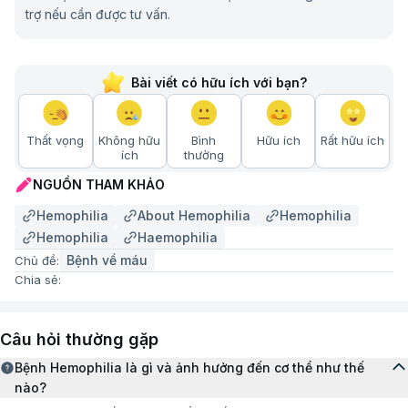
nguy cơ chảy máu bất thường trong một số tình
trợ nếu cần được tư vấn.
huống như chấn thương hoặc phẫu thuật.
Bài viết có hữu ích với bạn?
Thất vọng
Không hữu
Bình
Hữu ích
Rất hữu ích
ích
thường
NGUỒN THAM KHẢO
Hemophilia
About Hemophilia
Hemophilia
Hemophilia
Haemophilia
Bệnh về máu
Chủ đề:
Chia sẻ:
Nguyên nhân chính của Hemophilia là do đột biến gen quy định sản xuất
yếu tố đông máu VIII hoặc yếu tố IX
Nguy cơ gây bệnh Hemophilia
Câu hỏi thường gặp
Những ai có nguy cơ mắc bệnh Hemophilia?
Bệnh Hemophilia là gì và ảnh hưởng đến cơ thể như thế
nào?
Bệnh Hemophilia là rối loạn di truyền nên nguy cơ