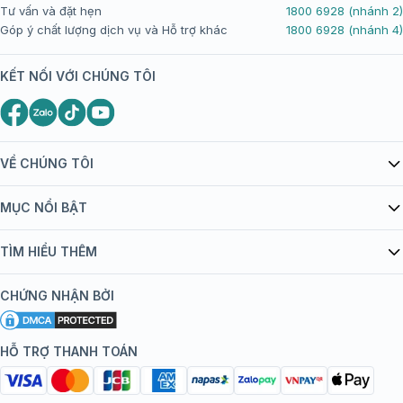
Tư vấn và đặt hẹn
1800 6928 (nhánh 2)
Góp ý chất lượng dịch vụ và Hỗ trợ khác
1800 6928 (nhánh 4)
KẾT NỐI VỚI CHÚNG TÔI
VỀ CHÚNG TÔI
Giới thiệu Tiêm Chủng FPT Long Châu
MỤC NỔI BẬT
Quy chế hoạt động website/ứng dụng thương mại điện tử
Danh mục vắc xin
TÌM HIỂU THÊM
bán hàng
Kiến thức tiêm chủng
Chính sách nội dung
Khuyến mãi
CHỨNG NHẬN BỞI
Đội ngũ bác sĩ, chuyên gia
Chính sách bảo mật
Tôi nên tiêm gì?
Hệ thống trung tâm tiêm chủng
HỖ TRỢ THANH TOÁN
Chính sách bảo mật dữ liệu cá nhân
Tiêm chủng đi nước ngoài
Chính sách thanh toán