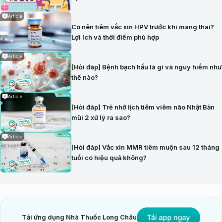
Article
Có nên tiêm vắc xin HPV trước khi mang thai?
Lợi ích và thời điểm phù hợp
Article
[Hỏi đáp] Bệnh bạch hầu là gì và nguy hiểm như
thế nào?
Article
[Hỏi đáp] Trẻ nhỡ lịch tiêm viêm não Nhật Bản
mũi 2 xử lý ra sao?
Article
[Hỏi đáp] Vắc xin MMR tiêm muộn sau 12 tháng
tuổi có hiệu quả không?
Tải ứng dụng Nhà Thuốc Long Châu