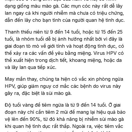
dạng giống màu mào gà. Các mụn cóc này rất dễ lây
lan ngay cả khi người nhiễm mà chưa có triệu chứng,
dẫn đến lây cho bạn tình của người quan hệ tình dục.
Thanh thiếu niên từ 9 đến 14 tuổi, hoặc từ 15 đến 25
tuổi, là nhóm tuổi dễ bị ảnh hưởng nhất bởi vì đây là
giai đoạn tò mò về giới tính và hoạt động tình dục, có
thể xảy ra các vấn đề yêu bằng miệng. Virus HPV có
thể xuất hiện trong dịch tiết, khoang miệng, hoặc da
và lây lan qua tiếp xúc.
May mắn thay, chúng ta hiện có vắc xin phòng ngừa
HPV, giúp giảm nguy cơ mắc các bệnh do virus này
gây ra, đặc biệt là sùi mào gà.
Độ tuổi vàng để tiêm ngừa là từ 9 đến 14 tuổi. Ở giai
đoạn này chỉ cần tiêm 2 mũi để mang lại hiệu quả bảo
vệ lên đến 90%, từ đó khả năng bị nhiễm sùi mào gà
khi quan hệ tình dục rất thấp. Ngoài ra, việc tiêm vắc