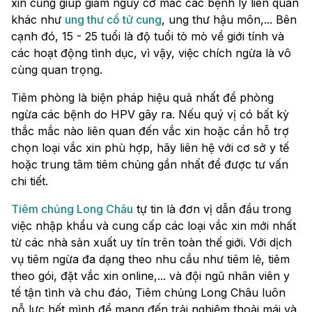
xin cũng giúp giảm nguy cơ mắc các bệnh lý liên quan
khác như
ung thư cổ tử cung
, ung thư hậu môn,... Bên
cạnh đó, 15 - 25 tuổi là độ tuổi tò mò về giới tính và
các hoạt động tình dục, vì vậy, việc chích ngừa là vô
cùng quan trọng.
Tiêm phòng là biện pháp hiệu quả nhất để phòng
ngừa các bệnh do HPV gây ra. Nếu quý vị có bất kỳ
thắc mắc nào liên quan đến vắc xin hoặc cần hỗ trợ
chọn loại vắc xin phù hợp, hãy liên hệ với cơ sở y tế
hoặc trung tâm tiêm chủng gần nhất để được tư vấn
chi tiết.
Tiêm chủng Long Châu
tự tin là đơn vị dẫn đầu trong
việc nhập khẩu và cung cấp các loại vắc xin mới nhất
từ các nhà sản xuất uy tín trên toàn thế giới. Với dịch
vụ tiêm ngừa đa dạng theo nhu cầu như tiêm lẻ, tiêm
theo gói, đặt vắc xin online,... và đội ngũ nhân viên y
tế tận tình và chu đáo, Tiêm chủng Long Châu luôn
nỗ lực hết mình để mang đến trải nghiệm thoải mái và