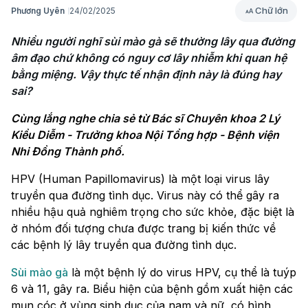
Chữ lớn
Phương Uyên
24/02/2025
Nhiều người nghĩ sùi mào gà sẽ thường lây qua đường 
âm đạo chứ không có nguy cơ lây nhiễm khi quan hệ 
bằng miệng. Vậy thực tế nhận định này là đúng hay 
sai?
Cùng lắng nghe chia sẻ từ Bác sĩ Chuyên khoa 2 Lý
Kiều Diễm - Trưởng khoa Nội Tổng hợp - Bệnh viện
Nhi Đồng Thành phố.
HPV (Human Papillomavirus) là một loại virus lây
truyền qua đường tình dục. Virus này có thể gây ra
nhiều hậu quả nghiêm trọng cho sức khỏe, đặc biệt là
ở nhóm đối tượng chưa được trang bị kiến thức về
các bệnh lý lây truyền qua đường tình dục.
Sùi mào gà
là một bệnh lý do virus HPV, cụ thể là tuýp
6 và 11, gây ra. Biểu hiện của bệnh gồm xuất hiện các
mụn cóc ở vùng sinh dục của nam và nữ, có hình