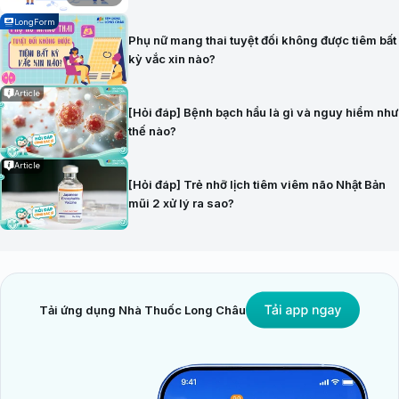
LongForm
Phụ nữ mang thai tuyệt đối không được tiêm bất
kỳ vắc xin nào?
Article
[Hỏi đáp] Bệnh bạch hầu là gì và nguy hiểm như
thế nào?
Article
[Hỏi đáp] Trẻ nhỡ lịch tiêm viêm não Nhật Bản
mũi 2 xử lý ra sao?
Tải ứng dụng Nhà Thuốc Long Châu