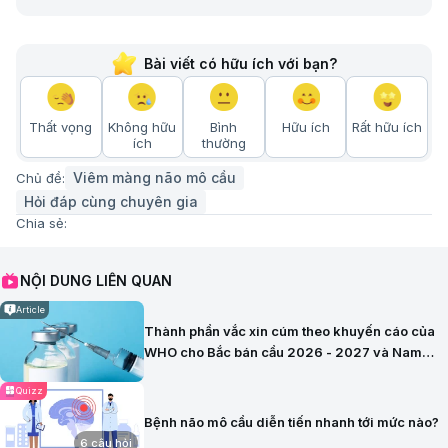
Bài viết có hữu ích với bạn?
Thất vọng
Không hữu
Bình
Hữu ích
Rất hữu ích
ích
thường
Viêm màng não mô cầu
Chủ đề:
Hỏi đáp cùng chuyên gia
Chia sẻ:
NỘI DUNG LIÊN QUAN
Article
Thành phần vắc xin cúm theo khuyến cáo của
WHO cho Bắc bán cầu 2026 - 2027 và Nam
bán cầu 2026
Quizz
Bệnh não mô cầu diễn tiến nhanh tới mức nào?
6 câu hỏi