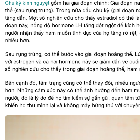
Chu kỳ kinh nguyệt
gồm hai giai đoạn chính: Giai đoạn n
thể (sau rụng trứng). Trong nửa đầu chu kỳ (giai đoạn 
tăng dần. Một số nghiên cứu cho thấy estradiol có thể là
đoạn này, nồng độ hormone LH tăng đột ngột để kích hoạ
người nhận thấy ham muốn tình dục của họ tăng rõ rệt, 
nhiều hơn.
Sau rụng trứng, cơ thể bước vào giai đoạn hoàng thể. L
với estrogen và cả hai hormone này sẽ giảm dần về cuối
số nghiên cứu cho thấy trong giai đoạn hoàng thể, ham
Bên cạnh đó, tâm trạng cũng có thể thay đổi, nhiều ngư
hơn. Những cảm xúc này có thể ảnh hưởng đến ham muốn
người, đó là lý do để họ tìm kiếm sự gần gũi, quan tâm t
khiến họ thu mình lại và không mấy hứng thú với chuyện