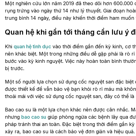
Một nghiên cứu lớn năm 2019 đã theo dõi hơn 600.000 c
rụng trứng vào ngày thứ 14 như lý thuyết. Giai đoạn h
trung bình 14 ngày, điều này khiến thời điểm ham muốn t
Quan hệ khi gần tới tháng cần lưu ý đ
Khi
quan hệ tình dục
vào thời điểm gần đến kỳ kinh, cơ th
nên khác biệt. Một trong những điều dễ gặp phải là rò r
bước vào kỳ kinh nguyệt. Việc này hoàn toàn bình thườ
bị trước.
Một số người lựa chọn sử dụng cốc nguyệt san đặc biệt
được thiết kế để vẫn bảo vệ bạn khỏi rò rỉ máu mà khôn
thoải mái với việc sử dụng cốc nguyệt san, đây có thể là m
Bao cao su là một lựa chọn khác nên được cân nhắc. M
nhưng
bao cao su
giúp phòng ngừa các bệnh lây qua đư
pháp tránh thai an toàn. Đặc biệt trong thời điểm gần kỳ
xảy ra, bao cao su là cách bảo vệ đơn giản và hiệu quả.