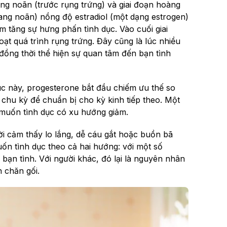
ang noãn (trước rụng trứng) và giai đoạn hoàng
nang noãn) nồng độ estradiol (một dạng estrogen)
m tăng sự hưng phấn tình dục. Vào cuối giai
t quá trình rụng trứng. Đây cũng là lúc nhiều
đồng thời thể hiện sự quan tâm đến bạn tình
úc này, progesterone bắt đầu chiếm ưu thế so
 chu kỳ để chuẩn bị cho kỳ kinh tiếp theo. Một
 muốn tình dục có xu hướng giảm.
ời cảm thấy lo lắng, dễ cáu gắt hoặc buồn bã
 tình dục theo cả hai hướng: với một số
ừ bạn tình. Với người khác, đó lại là nguyên nhân
 chăn gối.