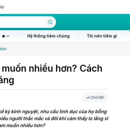
tử
 🔥
Hệ thống tiêm chủng
Tôi nên tiêm gì
tính
m muốn​ nhiều hơn? Cách
háng
Chữ lớn
ề kỳ kinh nguyệt, nhu cầu tình dục của họ bỗng 
ều người thắc mắc và đôi khi cảm thấy lo lắng vì 
ham muốn​ nhiều hơn?