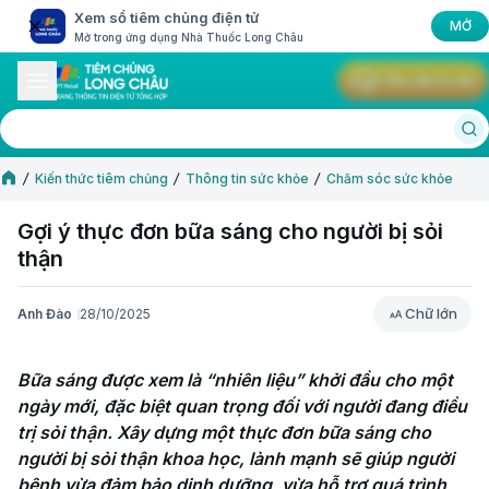
Xem sổ tiêm chủng điện tử
MỞ
Mở trong ứng dụng Nhà Thuốc Long Châu
Yêu cầu tư vấn
Kiến thức tiêm chủng
Thông tin sức khỏe
Chăm sóc sức khỏe
Gợi ý thực đơn bữa sáng cho người bị sỏi
thận
Chữ lớn
Anh Đào
28/10/2025
Chữ lớn
Bữa sáng được xem là “nhiên liệu” khởi đầu cho một 
ngày mới, đặc biệt quan trọng đối với người đang điều 
trị sỏi thận. Xây dựng một thực đơn bữa sáng cho 
người bị sỏi thận​ khoa học, lành mạnh sẽ giúp người 
bệnh vừa đảm bảo dinh dưỡng, vừa hỗ trợ quá trình 