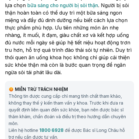
lựa chọn
bữa sáng cho người bị sỏi thận​
. Người bị sỏi
thận hoàn toàn có thể duy trì một bữa sáng ngon
miệng và đầy đủ dinh dưỡng nếu biết cách lựa chọn
thực phẩm phù hợp. Ưu tiên những món ăn nhẹ
nhàng, ít muối, ít đạm, giàu chất xơ và kết hợp uống
đủ nước mỗi ngày sẽ giúp hệ tiết niệu hoạt động trơn
tru hơn, hỗ trợ quá trình đào thải sỏi tự nhiên. Duy trì
thói quen ăn uống khoa học không chỉ giúp cải thiện
sức khỏe thận mà còn là bước quan trọng để ngăn
ngừa sỏi tái phát lâu dài.
MIỄN TRỪ TRÁCH NHIỆM
Thông tin được cung cấp chỉ mang tính chất tham khảo,
không thay thế ý kiến tham vấn y khoa. Trước khi đưa ra
quyết định liên quan đến sức khỏe, bạn nên được bác sĩ
thăm khám, chẩn đoán và điều trị theo hướng dẫn chuyên
môn.
Liên hệ hotline
1800 6928
để được Bác sĩ Long Châu hỗ
trợ nếu cần được tư vấn.