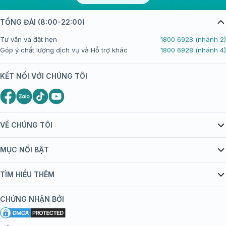
TỔNG ĐÀI (8:00-22:00)
Tư vấn và đặt hẹn
1800 6928 (nhánh 2)
Góp ý chất lượng dịch vụ và Hỗ trợ khác
1800 6928 (nhánh 4)
KẾT NỐI VỚI CHÚNG TÔI
VỀ CHÚNG TÔI
Giới thiệu Tiêm Chủng FPT Long Châu
MỤC NỔI BẬT
Quy chế hoạt động website/ứng dụng thương mại điện tử
Danh mục vắc xin
TÌM HIỂU THÊM
bán hàng
Kiến thức tiêm chủng
Chính sách nội dung
Khuyến mãi
CHỨNG NHẬN BỞI
Đội ngũ bác sĩ, chuyên gia
Chính sách bảo mật
Tôi nên tiêm gì?