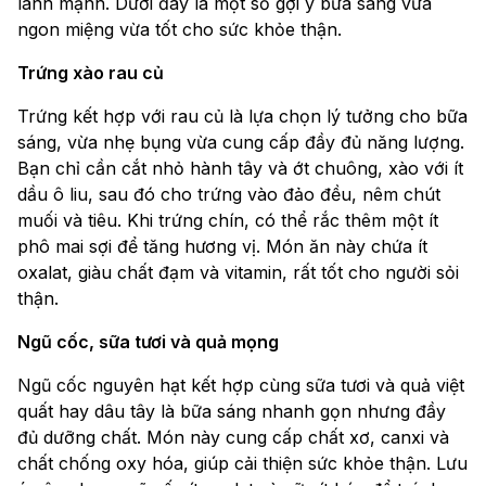
lành mạnh. Dưới đây là một số gợi ý bữa sáng vừa
ngon miệng vừa tốt cho sức khỏe thận.
Trứng xào rau củ
Trứng kết hợp với rau củ là lựa chọn lý tưởng cho bữa
sáng, vừa nhẹ bụng vừa cung cấp đầy đủ năng lượng.
Bạn chỉ cần cắt nhỏ hành tây và ớt chuông, xào với ít
dầu ô liu, sau đó cho trứng vào đảo đều, nêm chút
muối và tiêu. Khi trứng chín, có thể rắc thêm một ít
phô mai sợi để tăng hương vị. Món ăn này chứa ít
oxalat, giàu chất đạm và vitamin, rất tốt cho người sỏi
thận.
Ngũ cốc, sữa tươi và quả mọng
Ngũ cốc nguyên hạt kết hợp cùng sữa tươi và quả việt
quất hay dâu tây là bữa sáng nhanh gọn nhưng đầy
đủ dưỡng chất. Món này cung cấp chất xơ, canxi và
chất chống oxy hóa, giúp cải thiện sức khỏe thận. Lưu