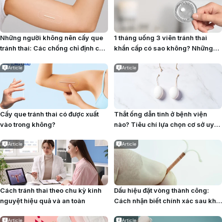
Những người không nên cấy que
1 tháng uống 3 viên tránh thai
tránh thai: Các chống chỉ định cần
khẩn cấp có sao không? Những
biết
điều cần biết
Article
Article
Cấy que tránh thai có được xuất
Thắt ống dẫn tinh ở bệnh viện
vào trong không?
nào? Tiêu chí lựa chọn cơ sở uy
tín
Article
Article
Cách tránh thai theo chu kỳ kinh
Dấu hiệu đặt vòng thành công:
nguyệt hiệu quả và an toàn
Cách nhận biết chính xác sau khi
đặt
Article
Article