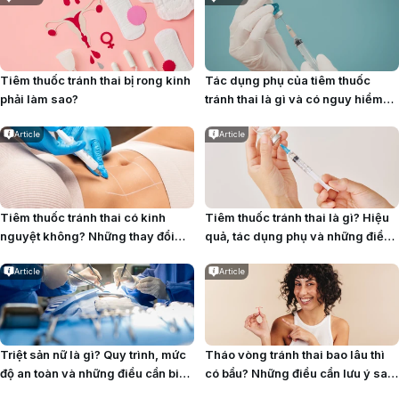
Tiêm thuốc tránh thai bị rong kinh
Tác dụng phụ của tiêm thuốc
phải làm sao?
tránh thai là gì và có nguy hiểm
không?
Article
Article
Tiêm thuốc tránh thai có kinh
Tiêm thuốc tránh thai là gì? Hiệu
nguyệt không? Những thay đổi
quả, tác dụng phụ và những điều
thường gặp
cần biết
Article
Article
Triệt sản nữ là gì? Quy trình, mức
Tháo vòng tránh thai bao lâu thì
độ an toàn và những điều cần biết
có bầu? Những điều cần lưu ý sau
trước khi quyết định
khi tháo