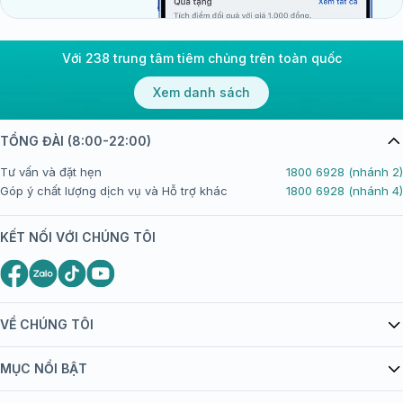
Với 238 trung tâm tiêm chủng trên toàn quốc
Xem danh sách
TỔNG ĐÀI (8:00-22:00)
Tư vấn và đặt hẹn
1800 6928 (nhánh 2)
Góp ý chất lượng dịch vụ và Hỗ trợ khác
1800 6928 (nhánh 4)
KẾT NỐI VỚI CHÚNG TÔI
VỀ CHÚNG TÔI
Giới thiệu Tiêm Chủng FPT Long Châu
MỤC NỔI BẬT
Quy chế hoạt động website/ứng dụng thương mại điện tử