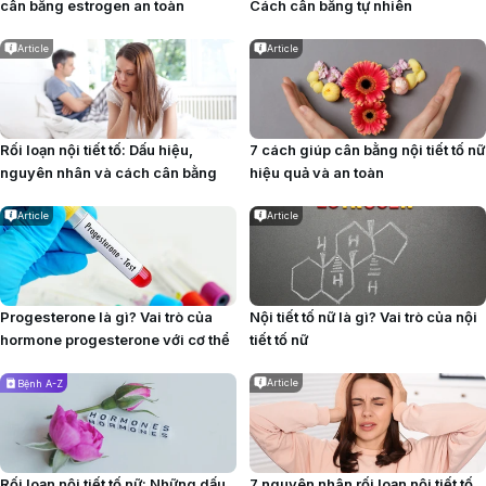
cân bằng estrogen an toàn
Cách cân bằng tự nhiên
Article
Article
Rối loạn nội tiết tố: Dấu hiệu,
7 cách giúp cân bằng nội tiết tố nữ
nguyên nhân và cách cân bằng
hiệu quả và an toàn
Article
Article
Progesterone là gì? Vai trò của
Nội tiết tố nữ là gì? Vai trò của nội
hormone progesterone với cơ thể
tiết tố nữ
Article
Bệnh A-Z
Rối loạn nội tiết tố nữ: Những dấu
7 nguyên nhân rối loạn nội tiết tố