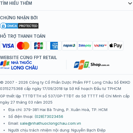
Danh mục vắc xin
TÌM HIỂU THÊM
bán hàng
Kiến thức tiêm chủng
Chính sách nội dung
Khuyến mãi
CHỨNG NHẬN BỞI
Đội ngũ bác sĩ, chuyên gia
Chính sách bảo mật
Tôi nên tiêm gì?
Hệ thống trung tâm tiêm chủng
HỖ TRỢ THANH TOÁN
Chính sách bảo mật dữ liệu cá nhân
Tiêm chủng đi nước ngoài
Chính sách thanh toán
WEBSITE CÙNG FPT RETAIL
Chính sách đổi trả gói, mũi tiêm tại trung tâm tiêm chủng
FPT Long Châu
Chính sách “Gia đình là Số 1”
© 2007 - 2026 Công ty Cổ Phần Dược Phẩm FPT Long Châu Số ĐKKD
0315275368 cấp ngày 17/09/2018 tại Sở Kế hoạch Đầu tư TPHCM
Thể lệ chương trình “Tích điểm nhận đặc quyền”
GP thiết lập TTTĐTTH số 537/GP-TTĐT do Sở TTTT Hồ Chí Minh cấp
ngày 27 tháng 03 năm 2025
Địa chỉ: 379-381 Hai Bà Trưng, P. Xuân Hoà, TP. HCM
Số điện thoại:
(028)73023456
Email:
sale@nhathuoclongchau.com.vn
Người chịu trách nhiệm nội dung: Nguyễn Bạch Điệp