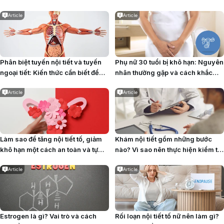
cần biết
và bé
Article
Article
Phân biệt tuyến nội tiết và tuyến
Phụ nữ 30 tuổi bị khô hạn: Nguyên
ngoại tiết: Kiến thức cần biết để
nhân thường gặp và cách khắc
hiểu cơ thể
phục an toàn
Article
Article
Làm sao để tăng nội tiết tố, giảm
Khám nội tiết gồm những bước
khô hạn một cách an toàn và tự
nào? Vì sao nên thực hiện kiểm tra
nhiên? Vai trò của nội tiết tố nữ
nội tiết định kỳ?
Article
Article
Estrogen là gì? Vai trò và cách
Rối loạn nội tiết tố nữ nên làm gì?