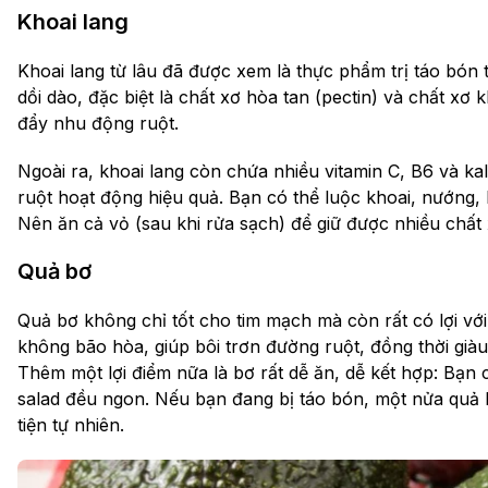
Khoai lang
Khoai lang từ lâu đã được xem là thực phẩm trị táo bón
dồi dào, đặc biệt là chất xơ hòa tan (pectin) và chất xơ 
đẩy nhu động ruột.
Ngoài ra, khoai lang còn chứa nhiều vitamin C, B6 và kali
ruột hoạt động hiệu quả. Bạn có thể luộc khoai, nướng,
Nên ăn cả vỏ (sau khi rửa sạch) để giữ được nhiều chất
Quả bơ
Quả bơ không chỉ tốt cho tim mạch mà còn rất có lợi vớ
không bão hòa, giúp bôi trơn đường ruột, đồng thời giàu 
Thêm một lợi điểm nữa là bơ rất dễ ăn, dễ kết hợp: Bạn 
salad đều ngon. Nếu bạn đang bị táo bón, một nửa quả bơ
tiện tự nhiên.