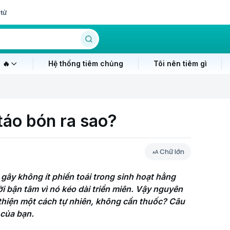
tử
 🔥
Hệ thống tiêm chủng
Tôi nên tiêm gì
táo bón ra sao?
Chữ lớn
gây không ít phiền toái trong sinh hoạt hằng 
 bận tâm vì nó kéo dài triền miên. Vậy nguyên 
 thiện một cách tự nhiên, không cần thuốc? Câu 
của bạn. 