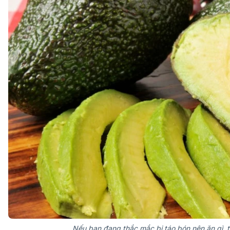
Nếu bạn đang thắc mắc bị táo bón nên ăn gì, thì