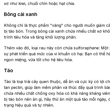
xơ như kiwi, chuối chín hoặc hạt chia.
Bông cải xanh
Không chỉ là thực phẩm "vàng" cho người muốn giảm cân
bị táo bón. Trong bông cải xanh chứa nhiều chất xơ khô
trình tiêu hóa và tăng khối lượng phân.
Thêm vào đó, loại rau này còn chứa sulforaphane: Một
sự phát triển quá mức của vi khuẩn có hại. Bạn có thể 
ngon miệng, vừa tốt cho hệ tiêu hóa.
Táo
Táo là loại trái cây quen thuộc, dễ ăn và cực kỳ có lợi 
tan pectin, giúp làm mềm phân và thúc đẩy quá trình bài
chứa nhiều chất chống oxy hóa có khả năng kháng viê
bị táo bón nên ăn gì, hãy thử ăn một quả táo mỗi ngày, đ
trạng hiệu quả và tự nhiên.