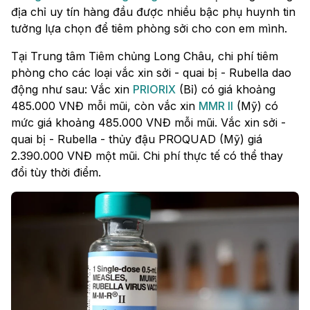
địa chỉ uy tín hàng đầu được nhiều bậc phụ huynh tin
tưởng lựa chọn để tiêm phòng sởi cho con em mình.
Tại Trung tâm Tiêm chủng Long Châu, chi phí tiêm
phòng cho các loại vắc xin sởi - quai bị - Rubella dao
động như sau: Vắc xin
PRIORIX
(Bỉ) có giá khoảng
485.000 VNĐ mỗi mũi, còn vắc xin
MMR II
(Mỹ) có
mức giá khoảng 485.000 VNĐ mỗi mũi. Vắc xin sởi -
quai bị - Rubella - thủy đậu PROQUAD (Mỹ) giá
2.390.000 VNĐ một mũi. Chi phí thực tế có thể thay
đổi tùy thời điểm.