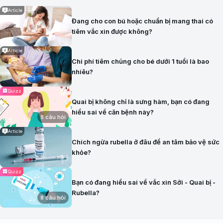
Article
Đang cho con bú hoặc chuẩn bị mang thai có
tiêm vắc xin được không?
Article
Chi phí tiêm chủng cho bé dưới 1 tuổi là bao
nhiêu?
Quizz
Quai bị không chỉ là sưng hàm, bạn có đang
hiểu sai về căn bệnh này?
8 câu hỏi
Article
Chích ngừa rubella ở đâu để an tâm bảo vệ sức
khỏe?
Quizz
Bạn có đang hiểu sai về vắc xin Sởi - Quai bị -
Rubella?
8 câu hỏi