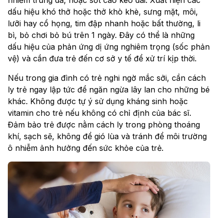
nhiễm trùng da, hoặc sốt cao kéo dài. Xuất hiện các
dấu hiệu khó thở hoặc thở khò khè, sưng mặt, môi,
lưỡi hay cổ họng, tim đập nhanh hoặc bất thường, li
bì, bỏ chơi bỏ bú trên 1 ngày. Đây có thể là những
dấu hiệu của phản ứng dị ứng nghiêm trọng (sốc phản
vệ) và cần đưa trẻ đến cơ sở y tế để xử trí kịp thời.
Nếu trong gia đình có trẻ nghi ngờ mắc sởi, cần cách
ly trẻ ngay lập tức để ngăn ngừa lây lan cho những bé
khác. Không được tự ý sử dụng kháng sinh hoặc
vitamin cho trẻ nếu không có chỉ định của bác sĩ.
Đảm bảo trẻ được nằm cách ly trong phòng thoáng
khí, sạch sẽ, không để gió lùa và tránh để môi trường
ô nhiễm ảnh hưởng đến sức khỏe của trẻ.