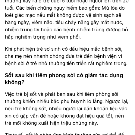
thường xảy ra ở trẻ dưới 5 tuổi hoặc người lớn trên 20
tuổi. Các biến chứng nguy hiểm bao gồm: Mù lòa do
loét giác mạc nếu mắt không được vệ sinh sạch sẽ
hàng ngày, viêm não, tiêu chảy nặng gây mất nước,
nhiễm trùng tai hoặc các bệnh nhiễm trùng đường hô
hấp nghiêm trọng như viêm phổi.
Khi phát hiện trẻ sơ sinh có dấu hiệu mắc bệnh sởi,
cha mẹ nên nhanh chóng đưa trẻ đến bệnh viện vì
bệnh sởi ở trẻ nhỏ thường tiến triển rất nghiêm trọng.
Sốt sau khi tiêm phòng sởi có giảm tác dụng
không?
Việc trẻ bị sốt và phát ban sau khi tiêm phòng sởi
thường khiến nhiều bậc phụ huynh lo lắng. Ngược lại,
nếu trẻ không sốt, nhiều người lại băn khoăn liệu vắc
xin có gặp vấn đề hoặc không đạt hiệu quả tốt, nên
trẻ mới không xuất hiện triệu chứng này.