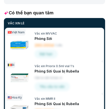
Có thể bạn quan tâm
VẮC XIN LẺ
Việt Nam
Vắc xin MVVAC
Phòng Sởi
260.000đ
/
Liều
Đặt hẹn
Bỉ
Vắc xin Priorix 0.5ml vial 1's
Phòng Sởi Quai bị Rubella
Cần tư vấn từ bác sĩ
Yêu cầu tư vấn
Hoa Kỳ
Vắc xin MMR II
Phòng Sởi Quai bị Rubella