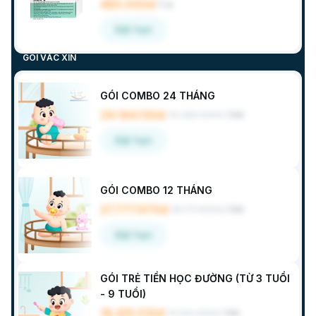
485.000đ
/
Lọ
Đặt hẹn
GÓI VẮC XIN
GÓI COMBO 24 THÁNG
29.194.130đ
30.380.900đ
/
Gói
Đặt hẹn
GÓI COMBO 12 THÁNG
27.777.970đ
28.771.600đ
/
Gói
Đặt hẹn
GÓI TRẺ TIỀN HỌC ĐƯỜNG (TỪ 3 TUỔI
- 9 TUỔI)
18.410.510đ
19.220.300đ
/
Gói