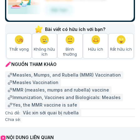
Đặt hẹn
Bài viết có hữu ích với bạn?
Thất vọng
Không hữu
Bình
Hữu ích
Rất hữu ích
ích
thường
NGUỒN THAM KHẢO
Measles, Mumps, and Rubella (MMR) Vaccination
Measles Vaccination
MMR (measles, mumps and rubella) vaccine
Immunization, Vaccines and Biologicals: Measles
Yes, the MMR vaccine is safe
Vắc xin sởi quai bị rubella
Chủ đề:
Chia sẻ:
NỘI DUNG LIÊN QUAN