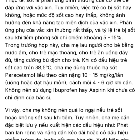
Thực tế, sốt là phản ứng bình thường của cơ thể để
đáp ứng với vắc xin. Tuy nhiên, việc trẻ có bị sốt hay
không, hoặc mức độ sốt cao hay thấp, không ảnh
hưởng đến khả năng tạo miễn dịch của vắc xin. Phản
ứng phụ của vắc xin thường rất thấp, và tỷ lệ trẻ bị sốt
sau khi tiêm phòng sởi chỉ chiếm khoảng 5 - 15%.
Trong trường hợp này, cha mẹ lau người cho bé bằng
nước ấm, cho trẻ mặc thoáng, cho trẻ ăn uống đầy
đủ, tăng cường bù dịch cho trẻ. Khi có dấu hiệu trẻ
sốt cao trên 38,5°C, cha mẹ dùng thuốc hạ sốt
Paracetamol liều theo cân nặng 10 - 15 mg/kg/lần
(uống hoặc đặt hậu môn), cách mỗi 4 - 6 giờ khi cần.
Không nên sử dụng Ibuprofen hay Aspirin khi chưa có
chỉ định của bác sĩ.
Vì vậy, cha mẹ không nên quá lo ngại nếu trẻ sốt
hoặc không sốt sau khi tiêm. Tuy nhiên, cha mẹ cần
đặc biệt lưu ý nếu xuất hiện các dấu hiệu như: Phát
ban lan rộng và nặng dần kéo dài hoặc có dấu hiệu