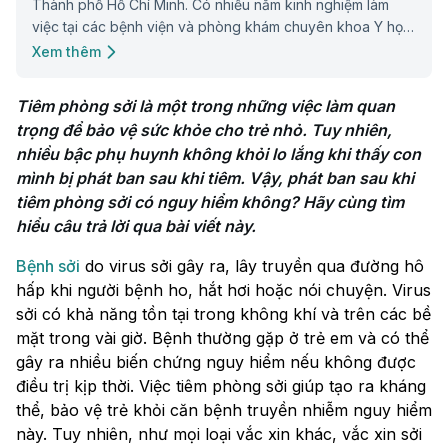
Thành phố Hồ Chí Minh. Có nhiều năm kinh nghiệm làm
việc tại các bệnh viện và phòng khám chuyên khoa Y học
cổ truyền. Với phương châm lấy người bệnh làm trung tâm,
Xem thêm
bác sĩ luôn giúp đỡ người bệnh, mang những kiến thức và
kinh nghiệm để chia sẻ với mọi người, góp phần nâng cao
Tiêm phòng sởi là một trong những việc làm quan 
hiểu biết về sức khỏe cho cộng đồng.
trọng để bảo vệ sức khỏe cho trẻ nhỏ. Tuy nhiên, 
nhiều bậc phụ huynh không khỏi lo lắng khi thấy con 
mình bị phát ban sau khi tiêm. Vậy, phát ban sau khi 
tiêm phòng sởi có nguy hiểm không? Hãy cùng tìm 
hiểu câu trả lời qua bài viết này. 
Bệnh sởi
do virus sởi gây ra, lây truyền qua đường hô
hấp khi người bệnh ho, hắt hơi hoặc nói chuyện. Virus
sởi có khả năng tồn tại trong không khí và trên các bề
mặt trong vài giờ. Bệnh thường gặp ở trẻ em và có thể
gây ra nhiều biến chứng nguy hiểm nếu không được
điều trị kịp thời. Việc tiêm phòng sởi giúp tạo ra kháng
thể, bảo vệ trẻ khỏi căn bệnh truyền nhiễm nguy hiểm
này. Tuy nhiên, như mọi loại vắc xin khác, vắc xin sởi