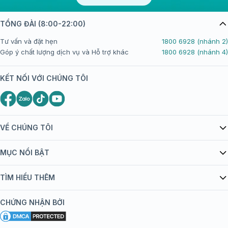
TỔNG ĐÀI (8:00-22:00)
Tư vấn và đặt hẹn
1800 6928 (nhánh 2)
Góp ý chất lượng dịch vụ và Hỗ trợ khác
1800 6928 (nhánh 4)
KẾT NỐI VỚI CHÚNG TÔI
VỀ CHÚNG TÔI
Giới thiệu Tiêm Chủng FPT Long Châu
MỤC NỔI BẬT
Quy chế hoạt động website/ứng dụng thương mại điện tử
Danh mục vắc xin
TÌM HIỂU THÊM
bán hàng
Kiến thức tiêm chủng
Chính sách nội dung
Khuyến mãi
CHỨNG NHẬN BỞI
Đội ngũ bác sĩ, chuyên gia
Chính sách bảo mật
Tôi nên tiêm gì?