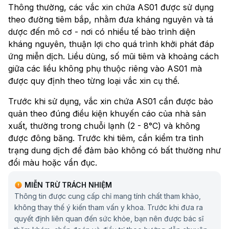
Thông thường, các vắc xin chứa AS01 được sử dụng
theo đường tiêm bắp, nhằm đưa kháng nguyên và tá
dược đến mô cơ - nơi có nhiều tế bào trình diện
kháng nguyên, thuận lợi cho quá trình khởi phát đáp
ứng miễn dịch. Liều dùng, số mũi tiêm và khoảng cách
giữa các liều không phụ thuộc riêng vào AS01 mà
được quy định theo từng loại vắc xin cụ thể.
Trước khi sử dụng, vắc xin chứa AS01 cần được bảo
quản theo đúng điều kiện khuyến cáo của nhà sản
xuất, thường trong chuỗi lạnh (2 - 8°C) và không
được đông băng. Trước khi tiêm, cần kiểm tra tình
trạng dung dịch để đảm bảo không có bất thường như
đổi màu hoặc vẩn đục.
Trong thực hành lâm sàng, việc sử dụng vắc xin chứa
MIỄN TRỪ TRÁCH NHIỆM
AS01 phải tuân thủ đúng hướng dẫn chuyên môn, bao
Thông tin được cung cấp chỉ mang tính chất tham khảo,
gồm chỉ định, chống chỉ định và lịch tiêm chủng,
không thay thế ý kiến tham vấn y khoa. Trước khi đưa ra
quyết định liên quan đến sức khỏe, bạn nên được bác sĩ
nhằm đảm bảo hiệu quả miễn dịch tối ưu và an toàn