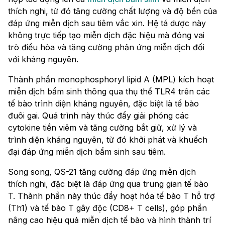
thích nghi, từ đó tăng cường chất lượng và độ bền của
đáp ứng miễn dịch sau tiêm vắc xin. Hệ tá dược này
không trực tiếp tạo miễn dịch đặc hiệu mà đóng vai
trò điều hòa và tăng cường phản ứng miễn dịch đối
với kháng nguyên.
Thành phần monophosphoryl lipid A (MPL) kích hoạt
miễn dịch bẩm sinh thông qua thụ thể TLR4 trên các
tế bào trình diện kháng nguyên, đặc biệt là tế bào
đuôi gai. Quá trình này thúc đẩy giải phóng các
cytokine tiền viêm và tăng cường bắt giữ, xử lý và
trình diện kháng nguyên, từ đó khởi phát và khuếch
đại đáp ứng miễn dịch bẩm sinh sau tiêm.
Song song, QS-21 tăng cường đáp ứng miễn dịch
thích nghi, đặc biệt là đáp ứng qua trung gian tế bào
T. Thành phần này thúc đẩy hoạt hóa tế bào T hỗ trợ
(Th1) và tế bào T gây độc (CD8+ T cells), góp phần
nâng cao hiệu quả miễn dịch tế bào và hình thành trí