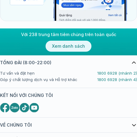
Các lưu ý khi sử dụng AS01 adjuvant system:
AS01 không phải là thuốc dùng độc lập mà chỉ
tồn tại trong thành phần của vắc xin, do đó không
Với 238 trung tâm tiêm chủng trên toàn quốc
được sử dụng riêng lẻ.
Xem danh sách
Việc sử dụng AS01 phụ thuộc hoàn toàn vào loại
vắc xin cụ thể, không có liều dùng hoặc chỉ định
riêng cho hệ tá dược này.
TỔNG ĐÀI (8:00-22:00)
Cần tuân thủ nghiêm ngặt đường dùng của vắc xin
Tư vấn và đặt hẹn
1800 6928 (nhánh 2)
(thường là tiêm bắp) và không tự ý thay đổi cách
Góp ý chất lượng dịch vụ và Hỗ trợ khác
1800 6928 (nhánh 4)
sử dụng.
KẾT NỐI VỚI CHÚNG TÔI
Vắc xin chứa AS01 phải được bảo quản đúng điều
kiện chuỗi lạnh (2 - 8°C) và không được làm đông
băng để tránh ảnh hưởng đến cấu trúc liposome.
Trước khi sử dụng cần kiểm tra tình trạng vắc xin,
VỀ CHÚNG TÔI
đảm bảo không có dấu hiệu bất thường như đổi