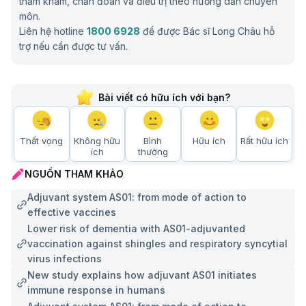
thăm khám, chẩn đoán và điều trị theo hướng dẫn chuyên
cho người được tiêm.
môn.
Liên hệ hotline
1800 6928
để được Bác sĩ Long Châu hỗ
trợ nếu cần được tư vấn.
Bài viết có hữu ích với bạn?
Thất vọng
Không hữu
Bình
Hữu ích
Rất hữu ích
ích
thường
NGUỒN THAM KHẢO
Các vắc xin chứa AS01 được sử dụng theo đường tiêm bắp để đưa kháng
Adjuvant system AS01: from mode of action to
nguyên và tá dược đến mô cơ
effective vaccines
Ứng dụng trong đời sống
Lower risk of dementia with AS01-adjuvanted
vaccination against shingles and respiratory syncytial
Trong tiêm chủng và y tế dự phòng
virus infections
New study explains how adjuvant AS01 initiates
AS01 adjuvant system được ứng dụng chủ yếu trong
immune response in humans
các vắc xin nhằm tăng cường hiệu quả bảo vệ trước