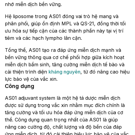
nhớ miễn dịch bền vững.
Hệ liposome trong AS01 đóng vai trò hệ mang và
phân phối, giúp ổn định MPL và QS-21, đồng thời tối
ưu hóa sự tiếp cận của các thành phần này tại vị trí
tiêm và các hạch lympho lân cận.
Tổng thể, AS01 tạo ra đáp ứng miễn dịch mạnh và
bền vững thông qua cơ chế phối hợp giữa kích hoạt
miễn dịch bẩm sinh, tăng cường miễn dịch tế bào và
cải thiện trình diện
kháng nguyên
, từ đó nâng cao hiệu
lực bảo vệ của vắc xin.
Công dụng
AS01 adjuvant system là một hệ tá dược miễn dịch
được sử dụng trong vắc xin nhằm mục đích chính là
tăng cường và tối ưu hóa đáp ứng miễn dịch của cơ
thể. Công dụng quan trọng nhất của AS01 là giúp
nâng cao cường độ, chất lượng và độ bền của đáp
ứng miễn dịch, từ đó cải thiện hiệu lực bảo vệ của vắc