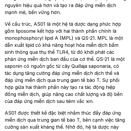
nguyên hiệu quả hơn và tạo ra đáp ứng miễn dịch
mạnh mẽ, bền vững hơn.
Về cấu trúc, AS01 là một hệ tá dược dạng phức hợp
gồm liposome kết hợp với hai thành phần chính là
monophosphoryl lipid A (MPL) và QS-21. MPL là một
dẫn xuất lipid có khả năng hoạt hóa miễn dịch bẩm
sinh thông qua thụ thể TLR4, từ đó khởi phát các
phản ứng miễn dịch ban đầu của cơ thể. QS-21 là một
saponin có nguồn gốc từ cây Quillaja saponaria, có
tác dụng tăng cường đáp ứng miễn dịch dịch thể và
đáp ứng miễn dịch qua trung gian tế bào T. Sự phối
hợp giữa hai thành phần này tạo ra tác động hiệp
đồng miễn dịch, giúp nâng cao chất lượng và độ bền
của đáp ứng miễn dịch sau tiêm vắc xin.
AS01 được thiết kế đặc biệt nhằm thúc đẩy đáp ứng
miễn dịch qua trung gian tế bào T, bên cạnh việc tăng
cường sản xuất kháng thể. Nhờ đó, hệ tá dược này