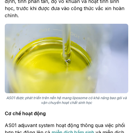
định, tính phân tán, độ vô khuẩn và hoạt tính sinh
học, trước khi được đưa vào công thức vắc xin hoàn
chỉnh.
AS01 được phát triển trên nền hệ mang liposome có khả năng bao gói và
vận chuyển hoạt chất sinh học
Cơ chế hoạt động
AS01 adjuvant system hoạt động thông qua việc phối
hợp tác động lên cả
miễn dịch bẩm sinh
và miễn dịch