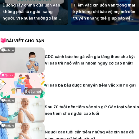
Đường lây chính của uốn ván
Tiêm vắc xin uốn ván trong thai
không phải từ người sang
kỳ không chỉ bảo vệ mẹ mà còn
người. Vi khuẩn thường xâm
truyền kháng thể giúp bảo vệ
nhập qua vết thương hở, nhất là
em bé ngay từ khi chào đời. Tác
vết đâm sâu, vết bẩn hoặc mô bị
dụng phụ sau tiêm thường nhẹ
hoại tử.
và tự hết sau vài ngày, nên mẹ
BÀI VIẾT CHO BẠN
bầu không nên vì lo ngại mà bỏ
lỡ cơ hội bảo vệ con.
Article
CDC cảnh báo ho gà vẫn gia tăng theo chu kỳ:
Vì sao trẻ nhỏ vẫn là nhóm nguy cơ cao nhất?
Quizz
Vì sao bà bầu được khuyên tiêm vắc xin ho gà?
5 câu hỏi
Article
Sau 70 tuổi nên tiêm vắc xin gì? Các loại vắc xin
nên tiêm cho người cao tuổi
Article
Người cao tuổi cần tiêm những vắc xin nào để
giảm nguy cơ bệnh nặng?