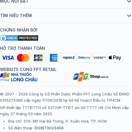
MỤC NỔI BẬT
Quy chế hoạt động website/ứng dụng thương mại điện tử
Danh mục vắc xin
TÌM HIỂU THÊM
bán hàng
Kiến thức tiêm chủng
Chính sách nội dung
Khuyến mãi
CHỨNG NHẬN BỞI
Đội ngũ bác sĩ, chuyên gia
Chính sách bảo mật
Tôi nên tiêm gì?
Hệ thống trung tâm tiêm chủng
HỖ TRỢ THANH TOÁN
Chính sách bảo mật dữ liệu cá nhân
Tiêm chủng đi nước ngoài
Chính sách thanh toán
WEBSITE CÙNG FPT RETAIL
Chính sách đổi trả gói, mũi tiêm tại trung tâm tiêm chủng
FPT Long Châu
Chính sách “Gia đình là Số 1”
© 2007 - 2026 Công ty Cổ Phần Dược Phẩm FPT Long Châu Số ĐKKD
0315275368 cấp ngày 17/09/2018 tại Sở Kế hoạch Đầu tư TPHCM
Thể lệ chương trình “Tích điểm nhận đặc quyền”
GP thiết lập TTTĐTTH số 537/GP-TTĐT do Sở TTTT Hồ Chí Minh cấp
ngày 27 tháng 03 năm 2025
Địa chỉ: 379-381 Hai Bà Trưng, P. Xuân Hoà, TP. HCM
Số điện thoại:
(028)73023456