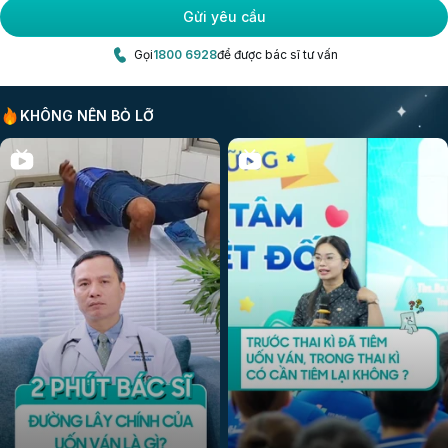
Gửi yêu cầu
Gọi
1800 6928
để được bác sĩ tư vấn
KHÔNG NÊN BỎ LỠ