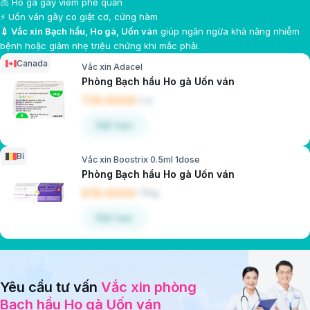
🫁 Ho gà gây viêm phế quản
⚡ Uốn ván gây co giật cơ, cứng hàm
💉 Vắc xin Bạch hầu, Ho gà, Uốn ván
giúp ngăn ngừa khả năng nhiễm
bệnh hoặc giảm nhẹ triệu chứng khi mắc phải.
Canada
Vắc xin Adacel
Phòng Bạch hầu Ho gà Uốn ván
735.000đ
/
Lọ
Đặt hẹn
Bỉ
Vắc xin Boostrix 0.5ml 1dose
Phòng Bạch hầu Ho gà Uốn ván
810.000đ
/
Ống
Đặt hẹn
Yêu cầu tư vấn
Vắc xin phòng
Bạch hầu Ho gà Uốn ván