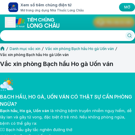
Xem sổ tiêm chủng điện tử
MỞ
Mở trong ứng dụng Nhà Thuốc Long Châu
Yêu cầu tư vấn
Danh mục vắc xin
Vắc xin phòng Bạch hầu Ho gà Uốn ván
Vắc xin phòng Bạch hầu Ho gà Uốn ván
Vắc xin phòng Bạch hầu Ho gà Uốn ván
BẠCH HẦU, HO GÀ, UỐN VÁN CÓ THẬT SỰ CẦN PHÒNG
NGỪA?
Bạch hầu, Ho gà, Uốn ván
là những bệnh truyền nhiễm nguy hiểm, dễ
lây lan và gây tử vong, đặc biệt ở trẻ nhỏ. Nếu không phòng ngừa,
bệnh có thể gây ra:
😮‍💨 Bạch hầu gây tắc nghẽn đường thở