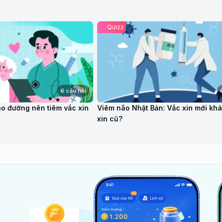
Quizz
6 câu hỏi
áo đường nên tiêm vắc xin
Viêm não Nhật Bản: Vắc xin mới khá
xin cũ?