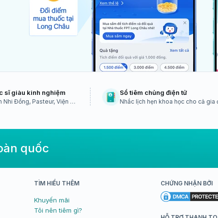
c sĩ giàu kinh nghiệm
Sổ tiêm chủng điện tử
 Nhi Đồng, Pasteur, Viện vệ
Nhắc lịch hẹn khoa học cho cả gia 
TW...
toàn quốc
TÌM HIỂU THÊM
CHỨNG NHẬN BỞI
Khuyến mãi
Tôi nên tiêm gì?
HỖ TRỢ THANH T