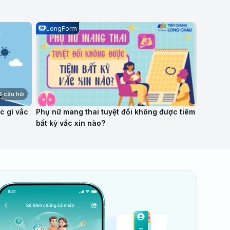
Articl
LongForm
6 câu hỏi
c gì vắc
Phụ nữ mang thai tuyệt đối không được tiêm
Vắc xin
bất kỳ vắc xin nào?
như thế