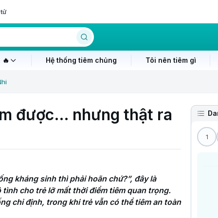
tử
 🔥
Hệ thống tiêm chủng
Tôi nên tiêm gì
Nhi
êm được… nhưng thật ra
Da
1
g kháng sinh thì phải hoãn chứ?”, đây là 
ình cho trẻ lỡ mất thời điểm tiêm quan trọng. 
g chỉ định, trong khi trẻ vẫn có thể tiêm an toàn 