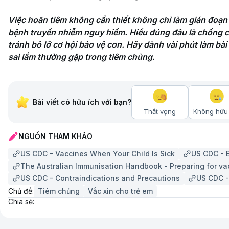
Việc hoãn tiêm không cần thiết không chỉ làm gián đoạn 
bệnh truyền nhiễm nguy hiểm. Hiểu đúng đâu là chống ch
tránh bỏ lỡ cơ hội bảo vệ con. Hãy dành vài phút làm bài
sai lầm thường gặp trong tiêm chủng.
Bài viết có hữu ích với bạn?
Thất vọng
Không hữu 
NGUỒN THAM KHẢO
US CDC - Vaccines When Your Child Is Sick
US CDC - B
The Australian Immunisation Handbook - Preparing for va
US CDC - Contraindications and Precautions
US CDC -
Chủ đề:
Tiêm chủng
Vắc xin cho trẻ em
Chia sẻ: