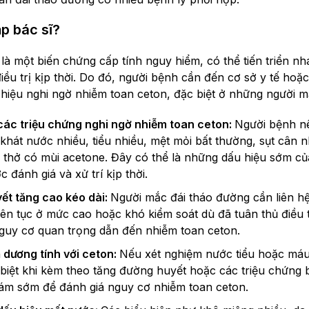
p bác sĩ?
là một biến chứng cấp tính nguy hiểm, có thể tiến triển n
u trị kịp thời. Do đó, người bệnh cần đến cơ sở y tế hoặc 
 hiệu nghi ngờ nhiễm toan ceton, đặc biệt ở những người m
 các triệu chứng nghi ngờ nhiễm toan ceton:
Người bệnh n
 khát nước nhiều, tiểu nhiều, mệt mỏi bất thường, sụt cân
 thở có mùi acetone. Đây có thể là những dấu hiệu sớm củ
 đánh giá và xử trí kịp thời.
ết tăng cao kéo dài:
Người mắc đái tháo đường cần liên hệ
iên tục ở mức cao hoặc khó kiểm soát dù đã tuân thủ điều 
 nguy cơ quan trọng dẫn đến nhiễm toan ceton.
ả dương tính với ceton:
Nếu xét nghiệm nước tiểu hoặc máu
 biệt khi kèm theo tăng đường huyết hoặc các triệu chứng 
m sớm để đánh giá nguy cơ nhiễm toan ceton.