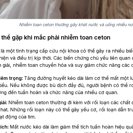
Nhiễm toan ceton thường gây khát nước và uống nhiều n
 thể gặp khi mắc phải nhiễm toan ceton
là một tình trạng cấp cứu nội khoa có thể gây ra nhiều b
iện và điều trị kịp thời. Các biến chứng chủ yếu liên quan
ện giải, nhiễm toan chuyển hóa và suy giảm chức năng các 
iêm trọng:
Tăng đường huyết kéo dài làm cơ thể mất một l
 tiểu. Nếu không được bù dịch đầy đủ, người bệnh có thể rơ
ng đến tuần hoàn và chức năng của nhiều cơ quan.
iải:
Nhiễm toan ceton thường đi kèm với rối loạn các chất điệ
hat. Những rối loạn này có thể gây yếu cơ, rối loạn dẫn t
t động của tim.
tích:
Mất nước kéo dài làm giảm thể tích tuần hoàn hiệu quả