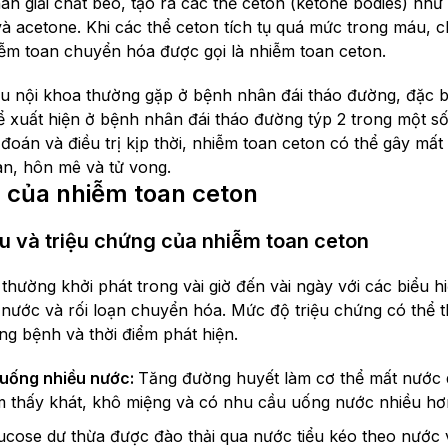
ân giải chất béo, tạo ra các thể ceton (ketone bodies) như
à acetone. Khi các thể ceton tích tụ quá mức trong máu,
iễm toan chuyển hóa được gọi là nhiễm toan ceton.
u nội khoa thường gặp ở bệnh nhân đái tháo đường, đặc biệ
 xuất hiện ở bệnh nhân đái tháo đường týp 2 trong một số
oán và điều trị kịp thời, nhiễm toan ceton có thể gây mất 
uan, hôn mê và tử vong.
 của nhiễm toan ceton
u và triệu chứng của nhiễm toan ceton
thường khởi phát trong vài giờ đến vài ngày với các biểu h
nước và rối loạn chuyển hóa. Mức độ triệu chứng có thể t
ng bệnh và thời điểm phát hiện.
 uống nhiều nước:
Tăng đường huyết làm cơ thể mất nước q
 thấy khát, khô miệng và có nhu cầu uống nước nhiều hơ
ucose dư thừa được đào thải qua nước tiểu kéo theo nước và