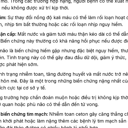
 mô. Trong các trường hợp nặng, người bệnh có thể xuất hi
nếu không được xử trí kịp thời.
tim:
Sự thay đổi nồng độ kali máu có thể làm rối loạn hoạt 
h, nhịp tim bất thường hoặc các rối loạn nhịp nguy hiểm.
hận cấp:
Mất nước và giảm tưới máu thận kéo dài có thể d
. Biến chứng này thường có khả năng hồi phục nếu được điề
não là biến chứng hiếm gặp nhưng đặc biệt nguy hiểm, th
ên. Tình trạng này có thể gây đau đầu dữ dội, giảm ý thức,
c phát hiện sớm.
ình trạng nhiễm toan, tăng đường huyết và mất nước trở n
o hôn mê. Đây là một trong những biến chứng nặng nhất củ
ích cực tại cơ sở y tế.
g trường hợp chẩn đoán muộn hoặc điều trị không kịp thờ
ơ quan hoặc phù não có thể dẫn đến tử vong.
 biến chứng tim mạch:
Nhiễm toan ceton gây căng thẳng 
àm khởi phát hoặc làm nặng thêm các bệnh lý tim mạch sẵn c
n đái tháo đường có nhiều bệnh lý phối hợp.