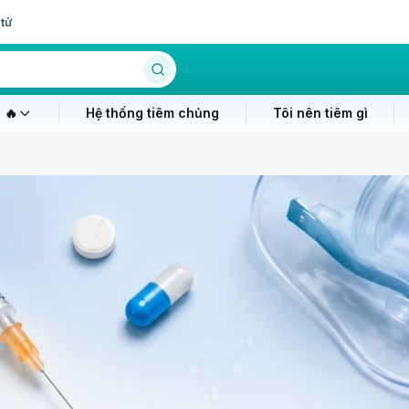
tử
 🔥
Hệ thống tiêm chủng
Tôi nên tiêm gì