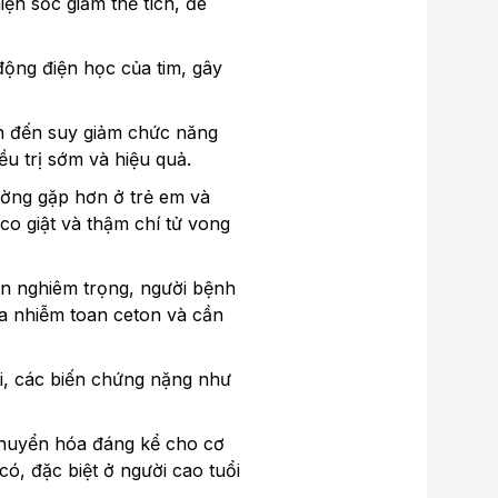
ện sốc giảm thể tích, đe
động điện học của tim, gây
ẫn đến suy giảm chức năng
u trị sớm và hiệu quả.
ường gặp hơn ở trẻ em và
 co giật và thậm chí tử vong
ên nghiêm trọng, người bệnh
a nhiễm toan ceton và cần
i, các biến chứng nặng như
chuyển hóa đáng kể cho cơ
ó, đặc biệt ở người cao tuổi