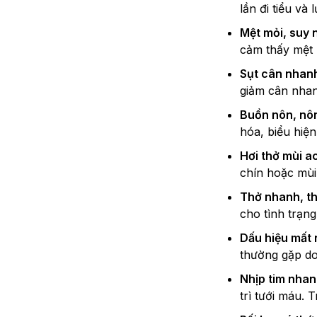
lần đi tiểu và
Mệt mỏi, suy
cảm thấy mệt 
Sụt cân nhan
giảm cân nhan
Buồn nôn, nô
hóa, biểu hiệ
Hơi thở mùi a
chín hoặc mùi 
Thở nhanh, t
cho tình trạn
Dấu hiệu mất
thường gặp do
Nhịp tim nhan
trì tưới máu. 