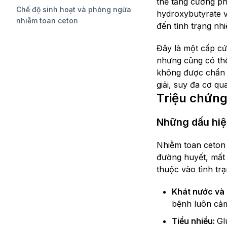
thể tăng cường ph
Chế độ sinh hoạt và phòng ngừa
hydroxybutyrate v
nhiễm toan ceton
đến tình trạng nh
Đây là một cấp cứ
nhưng cũng có thể
không được chẩn đ
giải, suy đa cơ q
Triệu chứng
Những dấu hiệ
Nhiễm toan ceton 
đường huyết, mất 
thuộc vào tình trạ
Khát nước và
bệnh luôn cảm
Tiểu nhiều:
Gl