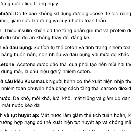
 lượng nước tiểu trong ngày.
 nhược:
Do tế bào không sử dụng được glucose để tạo năng
mỏi, giảm sức lao động và suy nhược toàn thân.
h:
Thiếu insulin khiến cơ thể tăng phân giải mỡ và protein 
h dù chế độ ăn không thay đổi đáng kể.
n và đau bụng:
Sự tích tụ thể ceton và tình trạng nhiễm toa
n bằng buồn nôn, nôn nhiều và đau bụng với mức độ khác
cetone:
Acetone được đào thải qua phổi tạo nên mùi hơi thở
dung môi, là dấu hiệu gợi ý nhiễm ceton.
hở sâu kiểu Kussmaul:
Người bệnh có thể xuất hiện nhịp t
g nhiễm toan chuyển hóa bằng cách tăng thải carbon dioxid
 nước:
Da khô, môi khô, lưỡi khô, mắt trũng và giảm độ đàn
 mất nước kéo dài.
h và tụt huyết áp:
Mất nước làm giảm thể tích tuần hoàn, 
Trường hợp nặng có thể xuất hiện tụt huyết áp và chóng mặ