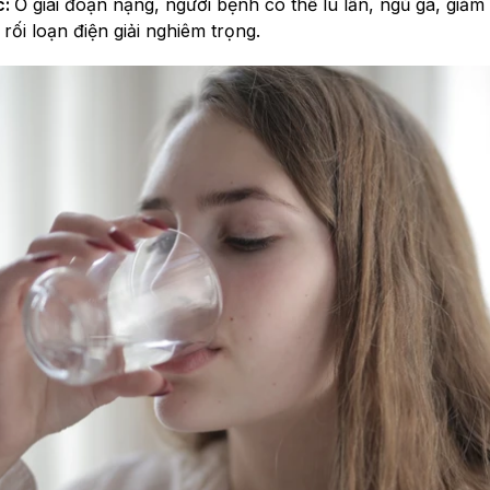
c:
Ở giai đoạn nặng, người bệnh có thể lú lẫn, ngủ gà, giả
rối loạn điện giải nghiêm trọng.