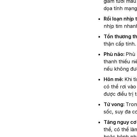
giảm tưới máu
dọa tính mạng 
Rối loạn nhịp 
nhịp tim nhan
Tổn thương t
thận cấp tính
Phù não:
Phù 
thanh thiếu ni
nếu không đượ
Hôn mê:
Khi t
có thể rơi và
được điều trị t
Tử vong:
Tron
sốc, suy đa c
Tăng nguy cơ
thể, có thể l
hoặc bệnh nhâ