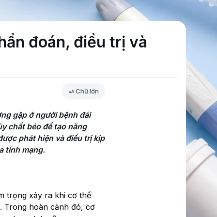
ẩn đoán, điều trị và
Chữ lớn
ng gặp ở người bệnh đái 
ủy chất béo để tạo năng 
ợc phát hiện và điều trị kịp 
a tính mạng.
m trọng xảy ra khi cơ thể
g. Trong hoàn cảnh đó, cơ