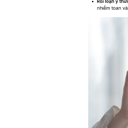
Rối loạn ý thứ
nhiễm toan và 