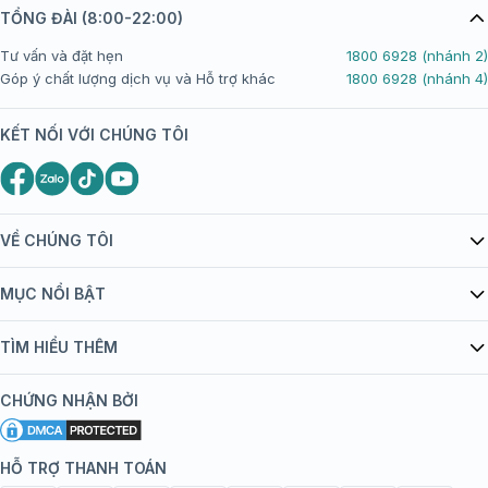
TỔNG ĐÀI (8:00-22:00)
Tư vấn và đặt hẹn
1800 6928 (nhánh 2)
Góp ý chất lượng dịch vụ và Hỗ trợ khác
1800 6928 (nhánh 4)
KẾT NỐI VỚI CHÚNG TÔI
VỀ CHÚNG TÔI
Giới thiệu Tiêm Chủng FPT Long Châu
MỤC NỔI BẬT
Quy chế hoạt động website/ứng dụng thương mại điện tử
Danh mục vắc xin
TÌM HIỂU THÊM
bán hàng
Kiến thức tiêm chủng
Chính sách nội dung
Khuyến mãi
CHỨNG NHẬN BỞI
Đội ngũ bác sĩ, chuyên gia
Chính sách bảo mật
Tôi nên tiêm gì?
Hệ thống trung tâm tiêm chủng
HỖ TRỢ THANH TOÁN
Chính sách bảo mật dữ liệu cá nhân
Tiêm chủng đi nước ngoài