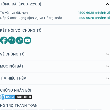
TỔNG ĐÀI (8:00-22:00)
Tư vấn và đặt hẹn
1800 6928 (nhánh 2)
Góp ý chất lượng dịch vụ và Hỗ trợ khác
1800 6928 (nhánh 4)
KẾT NỐI VỚI CHÚNG TÔI
VỀ CHÚNG TÔI
Giới thiệu Tiêm Chủng FPT Long Châu
MỤC NỔI BẬT
Quy chế hoạt động website/ứng dụng thương mại điện tử
Danh mục vắc xin
TÌM HIỂU THÊM
bán hàng
Kiến thức tiêm chủng
Chính sách nội dung
Khuyến mãi
CHỨNG NHẬN BỞI
Đội ngũ bác sĩ, chuyên gia
Chính sách bảo mật
Tôi nên tiêm gì?
Hệ thống trung tâm tiêm chủng
HỖ TRỢ THANH TOÁN
Chính sách bảo mật dữ liệu cá nhân
Tiêm chủng đi nước ngoài