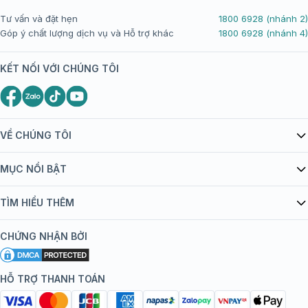
Tư vấn và đặt hẹn
1800 6928 (nhánh 2)
Góp ý chất lượng dịch vụ và Hỗ trợ khác
1800 6928 (nhánh 4)
KẾT NỐI VỚI CHÚNG TÔI
VỀ CHÚNG TÔI
Giới thiệu Tiêm Chủng FPT Long Châu
MỤC NỔI BẬT
Quy chế hoạt động website/ứng dụng thương mại điện tử
Danh mục vắc xin
TÌM HIỂU THÊM
bán hàng
Kiến thức tiêm chủng
Chính sách nội dung
Khuyến mãi
CHỨNG NHẬN BỞI
Đội ngũ bác sĩ, chuyên gia
Chính sách bảo mật
Tôi nên tiêm gì?
Hệ thống trung tâm tiêm chủng
HỖ TRỢ THANH TOÁN
Chính sách bảo mật dữ liệu cá nhân
Tiêm chủng đi nước ngoài