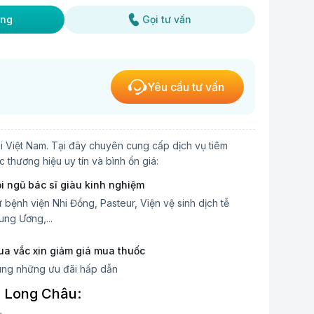
ờng
Gọi tư vấn
Yêu cầu tư vấn
ại Việt Nam. Tại đây chuyên cung cấp dịch vụ tiêm
thương hiệu uy tín và bình ổn giá:
i ngũ bác sĩ giàu kinh nghiệm
 bệnh viện Nhi Đồng, Pasteur, Viện vệ sinh dịch tễ
ung Ương,...
a vắc xin giảm giá mua thuốc
ng những ưu đãi hấp dẫn
g Long Châu: