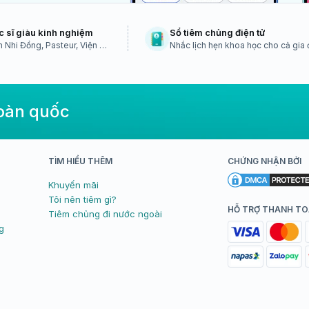
c sĩ giàu kinh nghiệm
Sổ tiêm chủng điện tử
 Nhi Đồng, Pasteur, Viện vệ
Nhắc lịch hẹn khoa học cho cả gia 
TW...
toàn quốc
TÌM HIỂU THÊM
CHỨNG NHẬN BỞI
Khuyến mãi
Tôi nên tiêm gì?
HỖ TRỢ THANH T
Tiêm chủng đi nước ngoài
g