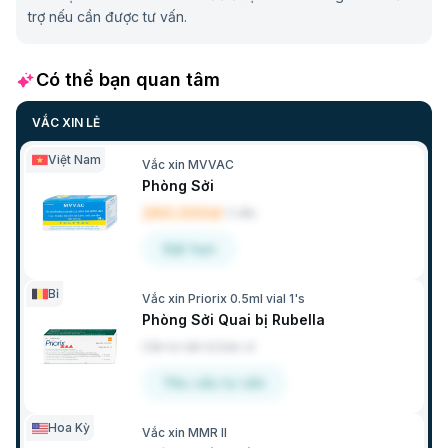
trợ nếu cần được tư vấn.
Có thể bạn quan tâm
VẮC XIN LẺ
Việt Nam
Vắc xin MVVAC
Phòng Sởi
260.000đ
/
Liều
Đặt hẹn
Bỉ
Vắc xin Priorix 0.5ml vial 1's
Phòng Sởi Quai bị Rubella
Cần tư vấn từ bác sĩ
Yêu cầu tư vấn
Hoa Kỳ
Vắc xin MMR II