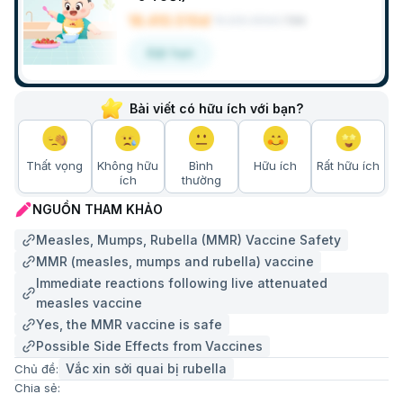
18.410.510đ
19.220.300đ
/
Gói
Đặt hẹn
Bài viết có hữu ích với bạn?
Thất vọng
Không hữu
Bình
Hữu ích
Rất hữu ích
ích
thường
NGUỒN THAM KHẢO
Measles, Mumps, Rubella (MMR) Vaccine Safety
MMR (measles, mumps and rubella) vaccine
Immediate reactions following live attenuated
measles vaccine
Yes, the MMR vaccine is safe
Possible Side Effects from Vaccines
Vắc xin sởi quai bị rubella
Chủ đề:
Chia sẻ: