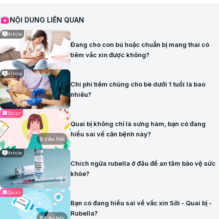
NỘI DUNG LIÊN QUAN
Article
Đang cho con bú hoặc chuẩn bị mang thai có
tiêm vắc xin được không?
Article
Chi phí tiêm chủng cho bé dưới 1 tuổi là bao
nhiêu?
Quizz
Quai bị không chỉ là sưng hàm, bạn có đang
hiểu sai về căn bệnh này?
8 câu hỏi
Article
Chích ngừa rubella ở đâu để an tâm bảo vệ sức
khỏe?
Quizz
Bạn có đang hiểu sai về vắc xin Sởi - Quai bị -
Rubella?
8 câu hỏi