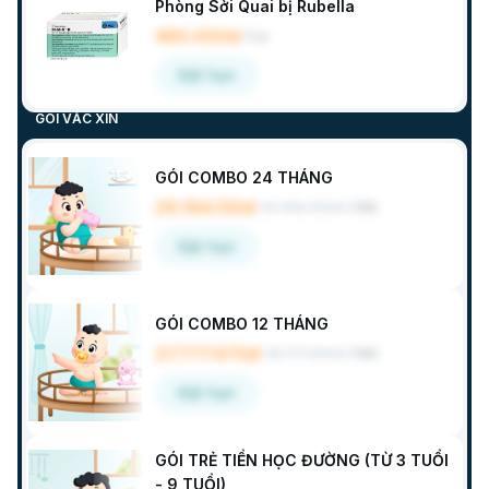
Phòng Sởi Quai bị Rubella
485.000đ
/
Lọ
Đặt hẹn
GÓI VẮC XIN
GÓI COMBO 24 THÁNG
29.194.130đ
30.380.900đ
/
Gói
Đặt hẹn
GÓI COMBO 12 THÁNG
27.777.970đ
28.771.600đ
/
Gói
Đặt hẹn
GÓI TRẺ TIỀN HỌC ĐƯỜNG (TỪ 3 TUỔI
- 9 TUỔI)