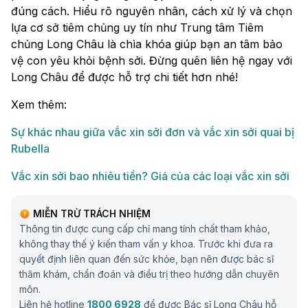
đúng cách. Hiểu rõ nguyên nhân, cách xử lý và chọn
lựa cơ sở tiêm chủng uy tín như Trung tâm Tiêm
chủng Long Châu là chìa khóa giúp bạn an tâm bảo
vệ con yêu khỏi bệnh sởi. Đừng quên liên hệ ngay với
Long Châu để được hỗ trợ chi tiết hơn nhé!
Xem thêm:
Sự khác nhau giữa vắc xin sởi đơn và vắc xin sởi quai bị
Rubella
Vắc xin sởi bao nhiêu tiền? Giá của các loại vắc xin sởi
MIỄN TRỪ TRÁCH NHIỆM
Thông tin được cung cấp chỉ mang tính chất tham khảo,
không thay thế ý kiến tham vấn y khoa. Trước khi đưa ra
quyết định liên quan đến sức khỏe, bạn nên được bác sĩ
thăm khám, chẩn đoán và điều trị theo hướng dẫn chuyên
môn.
Liên hệ hotline
1800 6928
để được Bác sĩ Long Châu hỗ