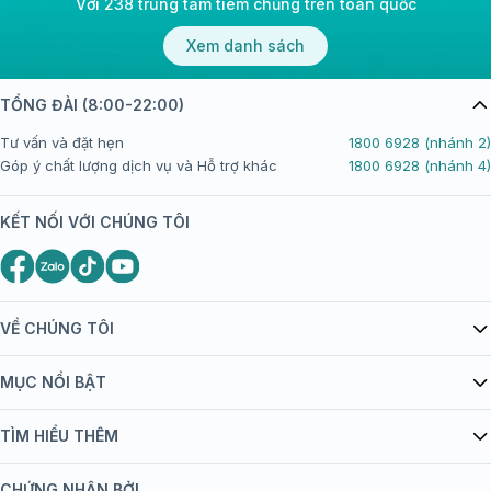
Với 238 trung tâm tiêm chủng trên toàn quốc
Xem danh sách
TỔNG ĐÀI (8:00-22:00)
Tư vấn và đặt hẹn
1800 6928 (nhánh 2)
Góp ý chất lượng dịch vụ và Hỗ trợ khác
1800 6928 (nhánh 4)
KẾT NỐI VỚI CHÚNG TÔI
VỀ CHÚNG TÔI
Giới thiệu Tiêm Chủng FPT Long Châu
MỤC NỔI BẬT
Quy chế hoạt động website/ứng dụng thương mại điện tử
Danh mục vắc xin
TÌM HIỂU THÊM
bán hàng
Kiến thức tiêm chủng
Chính sách nội dung
Khuyến mãi
CHỨNG NHẬN BỞI