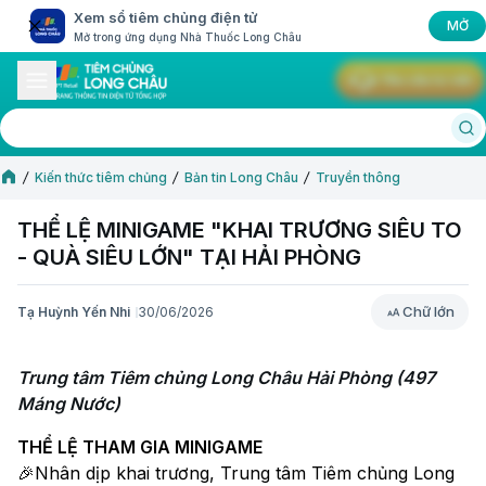
Xem sổ tiêm chủng điện tử
MỞ
Mở trong ứng dụng Nhà Thuốc Long Châu
Yêu cầu tư vấn
Kiến thức tiêm chủng
Bản tin Long Châu
Truyền thông
THỂ LỆ MINIGAME "KHAI TRƯƠNG SIÊU TO
- QUÀ SIÊU LỚN" TẠI HẢI PHÒNG
Chữ lớn
Tạ Huỳnh Yến Nhi
30/06/2026
Chữ lớn
Trung tâm Tiêm chủng Long Châu Hải Phòng (497 
Máng Nước)
THỂ LỆ THAM GIA MINIGAME
🎉Nhân dịp khai trương, Trung tâm Tiêm chủng Long