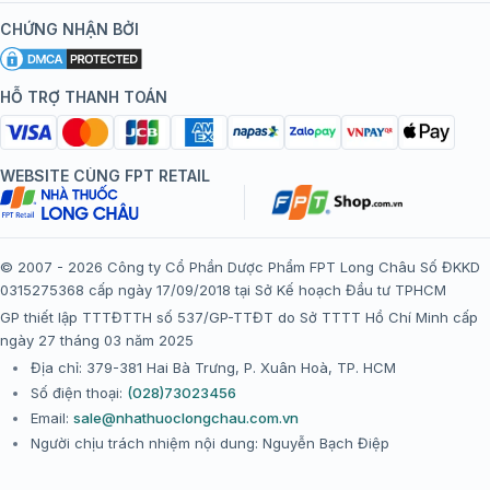
Kiến thức tiêm chủng
Chính sách nội dung
Khuyến mãi
CHỨNG NHẬN BỞI
Đội ngũ bác sĩ, chuyên gia
Chính sách bảo mật
Tôi nên tiêm gì?
Hệ thống trung tâm tiêm chủng
HỖ TRỢ THANH TOÁN
Chính sách bảo mật dữ liệu cá nhân
Tiêm chủng đi nước ngoài
Chính sách thanh toán
WEBSITE CÙNG FPT RETAIL
Chính sách đổi trả gói, mũi tiêm tại trung tâm tiêm chủng
FPT Long Châu
Chính sách “Gia đình là Số 1”
© 2007 - 2026 Công ty Cổ Phần Dược Phẩm FPT Long Châu Số ĐKKD
0315275368 cấp ngày 17/09/2018 tại Sở Kế hoạch Đầu tư TPHCM
Thể lệ chương trình “Tích điểm nhận đặc quyền”
GP thiết lập TTTĐTTH số 537/GP-TTĐT do Sở TTTT Hồ Chí Minh cấp
ngày 27 tháng 03 năm 2025
Địa chỉ: 379-381 Hai Bà Trưng, P. Xuân Hoà, TP. HCM
Số điện thoại:
(028)73023456
Email:
sale@nhathuoclongchau.com.vn
Người chịu trách nhiệm nội dung: Nguyễn Bạch Điệp