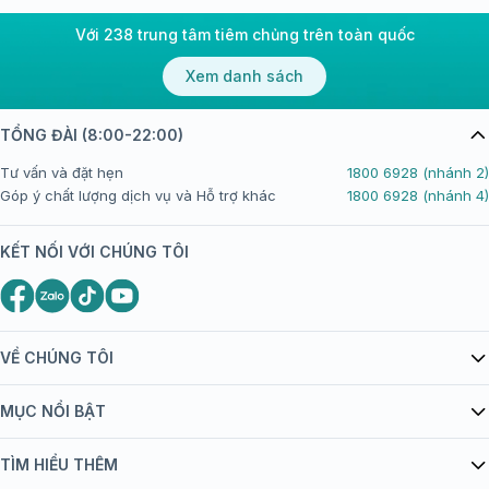
Với 238 trung tâm tiêm chủng trên toàn quốc
Xem danh sách
TỔNG ĐÀI (8:00-22:00)
Tư vấn và đặt hẹn
1800 6928 (nhánh 2)
Góp ý chất lượng dịch vụ và Hỗ trợ khác
1800 6928 (nhánh 4)
KẾT NỐI VỚI CHÚNG TÔI
VỀ CHÚNG TÔI
Giới thiệu Tiêm Chủng FPT Long Châu
MỤC NỔI BẬT
Quy chế hoạt động website/ứng dụng thương mại điện tử
Danh mục vắc xin
TÌM HIỂU THÊM
bán hàng