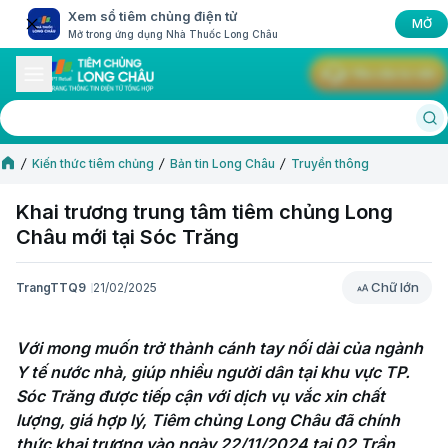
Xem sổ tiêm chủng điện tử
MỞ
Mở trong ứng dụng Nhà Thuốc Long Châu
Yêu cầu tư vấn
Kiến thức tiêm chủng
Bản tin Long Châu
Truyền thông
Khai trương trung tâm tiêm chủng Long
Châu mới tại Sóc Trăng
Chữ lớn
TrangTTQ9
21/02/2025
Chữ lớn
Với mong muốn trở thành cánh tay nối dài của ngành 
Y tế nước nhà, giúp nhiều người dân tại khu vực TP. 
Sóc Trăng được tiếp cận với dịch vụ vắc xin chất 
lượng, giá hợp lý, Tiêm chủng Long Châu đã chính 
thức khai trương vào ngày 22/11/2024 tại 02 Trần 