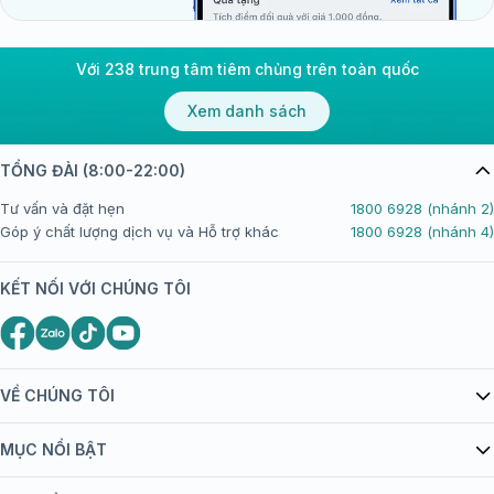
Với 238 trung tâm tiêm chủng trên toàn quốc
Xem danh sách
TỔNG ĐÀI (8:00-22:00)
Tư vấn và đặt hẹn
1800 6928 (nhánh 2)
Góp ý chất lượng dịch vụ và Hỗ trợ khác
1800 6928 (nhánh 4)
KẾT NỐI VỚI CHÚNG TÔI
VỀ CHÚNG TÔI
Giới thiệu Tiêm Chủng FPT Long Châu
MỤC NỔI BẬT
Quy chế hoạt động website/ứng dụng thương mại điện tử