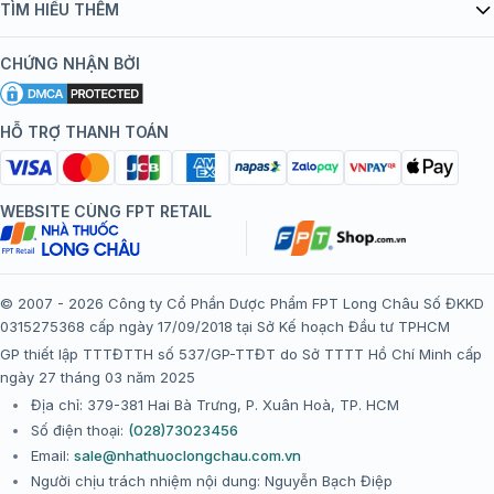
Danh mục vắc xin
TÌM HIỂU THÊM
bán hàng
Kiến thức tiêm chủng
Chính sách nội dung
Khuyến mãi
CHỨNG NHẬN BỞI
Đội ngũ bác sĩ, chuyên gia
Chính sách bảo mật
Tôi nên tiêm gì?
Hệ thống trung tâm tiêm chủng
HỖ TRỢ THANH TOÁN
Chính sách bảo mật dữ liệu cá nhân
Tiêm chủng đi nước ngoài
Chính sách thanh toán
WEBSITE CÙNG FPT RETAIL
Chính sách đổi trả gói, mũi tiêm tại trung tâm tiêm chủng
FPT Long Châu
Chính sách “Gia đình là Số 1”
© 2007 - 2026 Công ty Cổ Phần Dược Phẩm FPT Long Châu Số ĐKKD
0315275368 cấp ngày 17/09/2018 tại Sở Kế hoạch Đầu tư TPHCM
Thể lệ chương trình “Tích điểm nhận đặc quyền”
GP thiết lập TTTĐTTH số 537/GP-TTĐT do Sở TTTT Hồ Chí Minh cấp
ngày 27 tháng 03 năm 2025
Địa chỉ: 379-381 Hai Bà Trưng, P. Xuân Hoà, TP. HCM
Số điện thoại:
(028)73023456
Email:
sale@nhathuoclongchau.com.vn
Người chịu trách nhiệm nội dung: Nguyễn Bạch Điệp