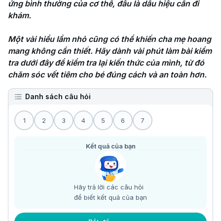
ứng bình thường của cơ thể, đâu là dấu hiệu cần đi 
khám.

Một vài hiểu lầm nhỏ cũng có thể khiến cha mẹ hoang 
mang không cần thiết. Hãy dành vài phút làm bài kiểm 
tra dưới đây để kiểm tra lại kiến thức của mình, từ đó 
chăm sóc vết tiêm cho bé đúng cách và an toàn hơn.
Danh sách câu hỏi
1
2
3
4
5
6
7
Kết quả của bạn
Hãy trả lời các câu hỏi
để biết kết quả của bạn