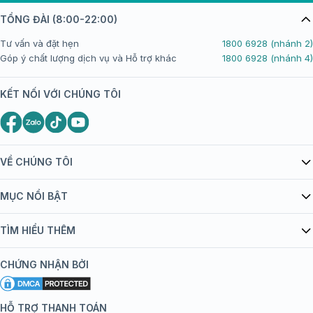
TỔNG ĐÀI (8:00-22:00)
Tư vấn và đặt hẹn
1800 6928 (nhánh 2)
Góp ý chất lượng dịch vụ và Hỗ trợ khác
1800 6928 (nhánh 4)
KẾT NỐI VỚI CHÚNG TÔI
VỀ CHÚNG TÔI
Giới thiệu Tiêm Chủng FPT Long Châu
MỤC NỔI BẬT
Quy chế hoạt động website/ứng dụng thương mại điện tử
Danh mục vắc xin
TÌM HIỂU THÊM
bán hàng
Kiến thức tiêm chủng
Chính sách nội dung
Khuyến mãi
CHỨNG NHẬN BỞI
Đội ngũ bác sĩ, chuyên gia
Chính sách bảo mật
Tôi nên tiêm gì?
Hệ thống trung tâm tiêm chủng
HỖ TRỢ THANH TOÁN