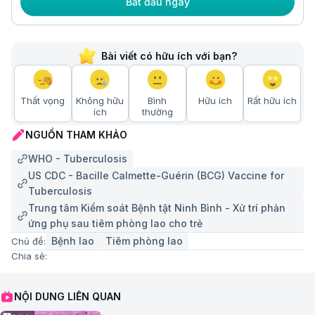
Bắt đầu ngay
Bài viết có hữu ích với bạn?
Thất vọng
Không hữu
Bình
Hữu ích
Rất hữu ích
ích
thường
NGUỒN THAM KHẢO
WHO - Tuberculosis
US CDC - Bacille Calmette-Guérin (BCG) Vaccine for
Tuberculosis
Trung tâm Kiểm soát Bệnh tật Ninh Bình - Xử trí phản
ứng phụ sau tiêm phòng lao cho trẻ
Bệnh lao
Tiêm phòng lao
Chủ đề:
Chia sẻ:
NỘI DUNG LIÊN QUAN