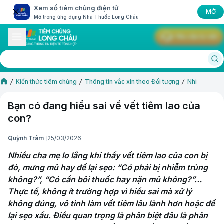
Xem sổ tiêm chủng điện tử
MỞ
Mở trong ứng dụng Nhà Thuốc Long Châu
Yêu cầu tư vấn
Kiến thức tiêm chủng
Thông tin vắc xin theo Đối tượng
Nhi
Bạn có đang hiểu sai về vết tiêm lao của
con?
Quỳnh Trâm
25/03/2026
Nhiều cha mẹ lo lắng khi thấy vết tiêm lao của con bị 
đỏ, mưng mủ hay để lại sẹo: “Có phải bị nhiễm trùng 
không?”, “Có cần bôi thuốc hay nặn mủ không?”… 
Thực tế, không ít trường hợp vì hiểu sai mà xử lý 
không đúng, vô tình làm vết tiêm lâu lành hơn hoặc để 
lại sẹo xấu. Điều quan trọng là phân biệt đâu là phản 